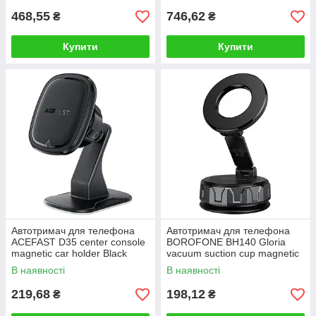
468,55
746,62
₴
₴
Купити
Купити
Автотримач для телефона
Автотримач для телефона
ACEFAST D35 center console
BOROFONE BH140 Gloria
magnetic car holder Black
vacuum suction cup magnetic
ring holder(multi-scene) black
В наявності
В наявності
metal gray
219,68
198,12
₴
₴