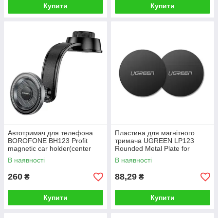
Купити
Купити
Автотримач для телефона
Пластина для магнітного
BOROFONE BH123 Profit
тримача UGREEN LP123
magnetic car holder(center
Rounded Metal Plate for
console) black metal gray
Magnetic Phone Stand 2 Pack
В наявності
В наявності
(Black)
260
88,29
₴
₴
Купити
Купити