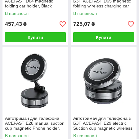
ACEFAST D64 magnetic
БЗП ACEFAST D65 magnetic
folding car holder, Black
folding wireless charging car
holder Black
В наявності
В наявності
457,43
725,07
₴
₴
Купити
Купити
Автотримач для телефона
Автотримач для телефона з
ACEFAST E28 manual suction
БЗП ACEFAST E29 electric
cup magnetic Phone holder,
Suction cup magnetic wireless
Metal Gray
charging holder Metal Gray
В наявності
В наявності