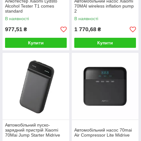
Алкотестер Xiaomi Lydsto
Автомобільний насос Xiaomi
Alcohol Tester T1 comes
70MAI wireless inflation pump
standard
2
В наявності
В наявності
977,51
1 770,68
₴
₴
Купити
Купити
Автомобільний пуско-
зарядний пристрій Xiaomi
Автомобільний насос 70mai
70Mai Jump Starter Midrive
Air Compressor Lite Midrive
PS01