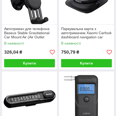
Автотримач для телефона
Паркувальна карта з
Baseus Stable Gravitational
автотримачем Xiaomi Carfook
Car Mount Air (Air Outlet
dashboard navigation car
Version) Black
mount ZM-18 parking sign
В наявності
В наявності
model
326,04
750,79
₴
₴
Купити
Купити