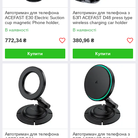
Автотримач для телефона
Автотримач для телефона з
ACEFAST E30 Electric Suction
БЗП ACEFAST D48 press type
cup magnetic Phone holder,
wireless charging car holder
Metal Gray
for air vent Black
В наявності
В наявності
772,34
380,96
₴
₴
Купити
Купити
Автотримач для телефона
Автотримач для телефона з