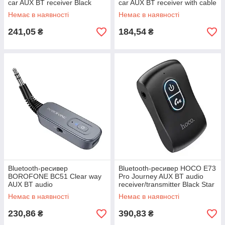
car AUX BT receiver Black
car AUX BT receiver with cable
Metal Gray
Немає в наявності
Немає в наявності
241,05
184,54
₴
₴
Bluetooth-ресивер
Bluetooth-ресивер HOCO E73
BOROFONE BC51 Clear way
Pro Journey AUX BT audio
AUX BT audio
receiver/transmitter Black Star
receiver/transmitter Metal
Немає в наявності
Немає в наявності
Grey
230,86
390,83
₴
₴