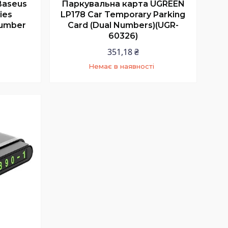
Baseus
Паркувальна карта UGREEN
ies
LP178 Car Temporary Parking
Number
Card (Dual Numbers)(UGR-
60326)
351,18 ₴
Немає в наявності
9
+380 (97) 352-73-89