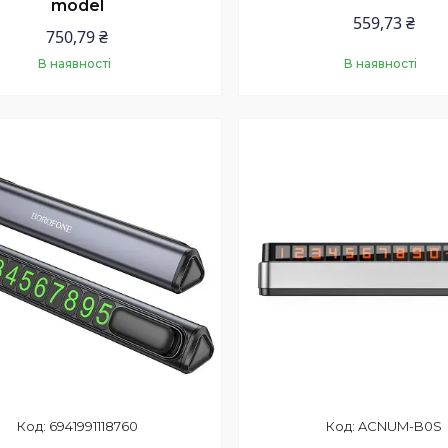
model
559,73 ₴
750,79 ₴
В наявності
В наявності
Купити
Купити
6941991118760
ACNUM-B0S