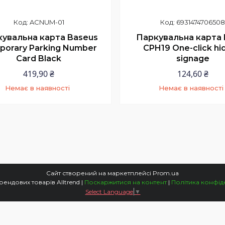
ACNUM-01
693147470650
увальна карта Baseus
Паркувальна карта
porary Parking Number
CPH19 One-click hi
Card Black
signage
419,90 ₴
124,60 ₴
Немає в наявності
Немає в наявності
+380 (97) 352-73-89
+380 (97) 352-73-8
Сайт створений на маркетплейсі
Prom.ua
Магазин трендових товарів Alltrend |
Поскаржитися на контент
|
Політика конфід
Select Language
▼