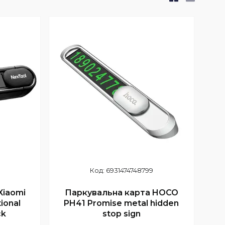
6931474748799
Xiaomi
Паркувальна карта HOCO
ional
PH41 Promise metal hidden
ck
stop sign