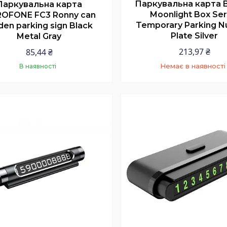
Паркувальна карта 
Паркувальна карта
Moonlight Box Ser
OFONE FC3 Ronny can
Temporary Parking 
den parking sign Black
Plate Silver
Metal Gray
213,97 ₴
85,44 ₴
Немає в наявності
В наявності
Купити
+380 (97) 352-73-8