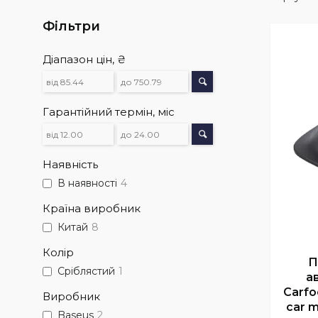
Фільтри
Діапазон цін, ₴
Гарантійний термін, міс
Наявність
В наявності
4
Країна виробник
Китай
8
Колір
П
Сріблястий
1
а
Carfo
Виробник
car m
Baseus
2