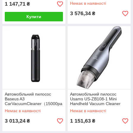
1 147,71
Немає в наявності
₴
3 576,34
₴
Купити
Автомобільний пилосос
Автомобільний пилосос
Baseus A3
Usams US-ZB108-1 Mini
CarVacuumCleaner（15000pa
Handheld Vacuum Cleaner
）Tarnish
Black
Немає в наявності
Немає в наявності
3 013,24
1 151,63
₴
₴