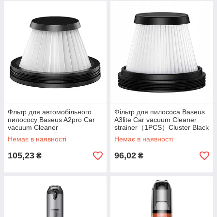
Фльтр для автомобільного
Фільтр для пилососа Baseus
пилососу Baseus A2pro Car
A3lite Car vacuum Cleaner
vacuum Cleaner
strainer（1PCS）Cluster Black
strainer（2PCS）Black
Немає в наявності
Немає в наявності
105,23
96,02
₴
₴