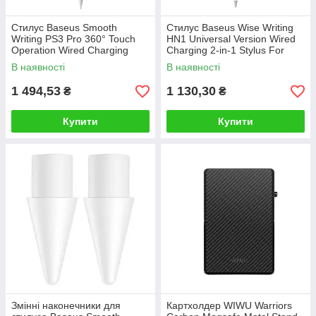
Стилус Baseus Smooth
Стилус Baseus Wise Writing
Writing PS3 Pro 360° Touch
HN1 Universal Version Wired
Operation Wired Charging
Charging 2-in-1 Stylus For
Stylus Moon White (With Type-
HUAWEI/XIAOMI Moon White
В наявності
В наявності
C*1 Cable and Tip*1)
(With Type-C Cable*1
1 494,53
1 130,30
₴
₴
Купити
Купити
Змінні наконечники для
Картхолдер WIWU Warriors