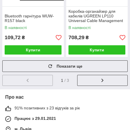
Коробка-органайзер для
Bluetooth гарнітура WUW-
кабелів UGREEN LP110
R157 black
Universal Cable Management
Box S Size(UGR-30397)
В наявності
В наявності
109,72
708,29
₴
₴
Купити
Купити
Показати ще
1
/ 3
Про нас
91% позитивних з 23 відгуків за рік
Працює з 29.01.2021
м. Львів