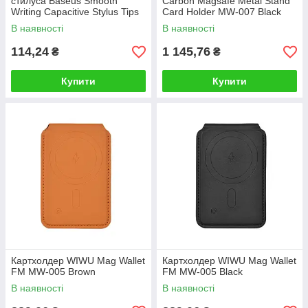
стилуса Baseus Smooth
Carbon Magsafe Metal Stand
Writing Capacitive Stylus Tips
Card Holder MW-007 Black
Moon White（2pcs）
В наявності
В наявності
114,24
1 145,76
₴
₴
Купити
Купити
Картхолдер WIWU Mag Wallet
Картхолдер WIWU Mag Wallet
FM MW-005 Brown
FM MW-005 Black
В наявності
В наявності