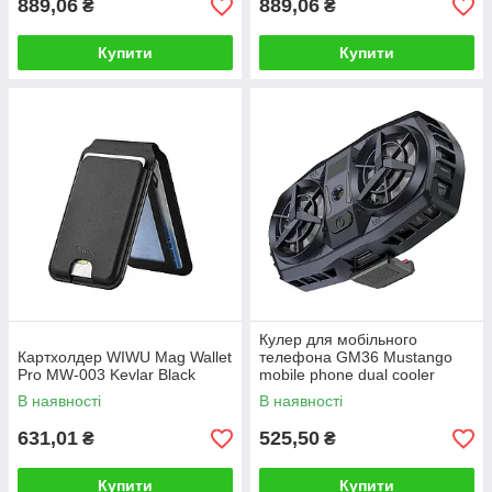
889,06
889,06
₴
₴
Купити
Купити
Кулер для мобільного
Картхолдер WIWU Mag Wallet
телефона GM36 Mustango
Pro MW-003 Kevlar Black
mobile phone dual cooler
Black
В наявності
В наявності
631,01
525,50
₴
₴
Купити
Купити