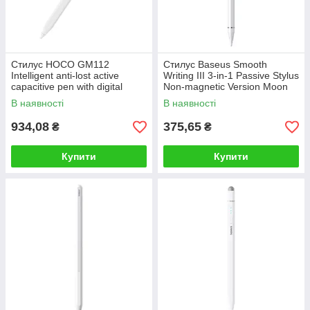
Стилус HOCO GM112
Стилус Baseus Smooth
Intelligent anti-lost active
Writing III 3-in-1 Passive Stylus
capacitive pen with digital
Non-magnetic Version Moon
display pad dedicated White
White
В наявності
В наявності
934,08
375,65
₴
₴
Купити
Купити