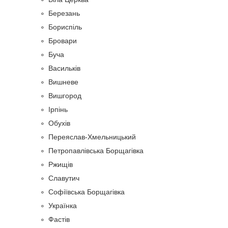
Березань
Бориспіль
Бровари
Буча
Васильків
Вишневе
Вишгород
Ірпінь
Обухів
Переяслав-Хмельницький
Петропавлівська Борщагівка
Ржищів
Славутич
Софіївська Борщагівка
Українка
Фастів