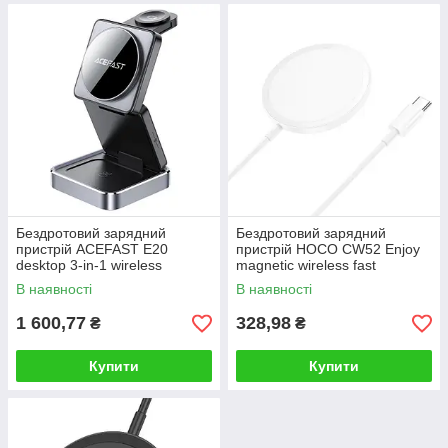
Бездротовий зарядний
Бездротовий зарядний
пристрій ACEFAST E20
пристрій HOCO CW52 Enjoy
desktop 3-in-1 wireless
magnetic wireless fast
charging holder Black
charging White
В наявності
В наявності
1 600,77
328,98
₴
₴
Купити
Купити