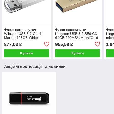
Флеш-накопичувач
Флеш-накопичувач
Фле
Wibrand USB 3.2 Gen1
Kingston USB 3.2 SE9 G3
King
Marten 128GB White
64GB 220MB/s Metal/Gold
micr
A/Ty
877,63
955,58
1 9
₴
₴
Купити
Купити
Акційні пропозиції та новинки