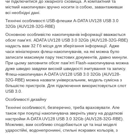
чи підключитися до хмарного сховища. А компактний та
місткий накопичувач зручно носити із собою, завантаживши
всі необхідні дані.
Технічні особливості USB-флешки A-DATA UV128 USB 3.0
32Gb (AUV128-32G-RBE)
Основною особливістю накопичувачів інформації вважається
обсяг пам'яті. ADATA UV128 USB 3.0 32Gb (AUV128-32G-RBE)
надасть вам 32 Гб місця для зберігання інформації. Адже
часи мініатюрних флеш-накопичувачів, на які можна було
записати максимум пару текстових документів, давно минули.
При цьому заповнити обсяг пам'яті Flash-накопичувача можна
дуже швидко завдяки високій швидкості зчитування та запису.
Флеш-накопичувач A-DATA UV128 USB 3.0 32Gb (AUV128-
32G-RBE) можна назвати універсальним, модель сумісна з
більшістю пристроїв. Для підключення використовується слот
USB 3.0.
Особливості дизайну
Технічні особливості, безперечно, треба враховувати. Але
також при покупці накопичувача зверніть увагу на додаткові
настройки A-DATA UV128 USB 3.0 32Gb (AUV128-32G-RBE).
Можливо, вам особливо сподобаються ця та інші моделі
ударостійкі, водонепроникні, стильні яскравих кольорів, з