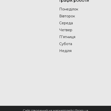
Графік роботи
Понеділок
Вівторок
Середа
Четвер
Пʼятниця
Субота
Неділя
Сайт створений на маркетплейсі
Prom.ua