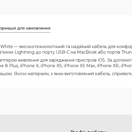
ормація для замовлення
hite — високотехнологічний та надійний кабель для комфортн
оз'ємом Lightning до порту USB-C на MacBook або портів Thun
аптером живлення для заряджання пристроїв iOS. За допом
8 Plus, iPhone X, iPhone XS, iPhone XS Max, iPhone XR, iPhone
ою. Якісні матеріали, з яких виготовлений кабель, сприяють 