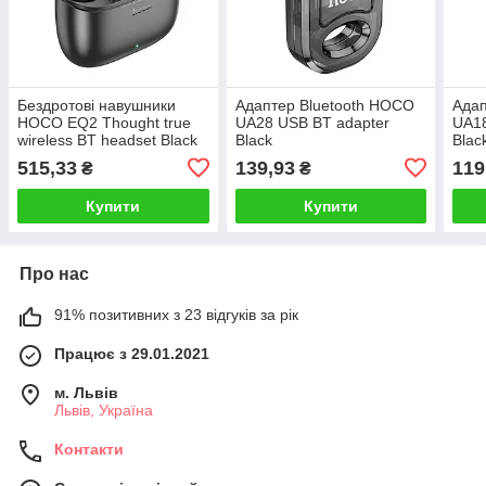
Бездротові навушники
Адаптер Bluetooth HOCO
Адап
HOCO EQ2 Thought true
UA28 USB BT adapter
UA18
wireless BT headset Black
Black
Blac
515,33
139,93
119
₴
₴
Купити
Купити
Про нас
91% позитивних з 23 відгуків за рік
Працює з 29.01.2021
м. Львів
Львів, Україна
Контакти