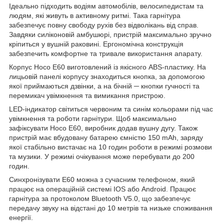
Ідеально підходить водіям автомобілів, велосипедистам та
людям, які живуть в активному ритмі. Така гарнітура
забезпечує повну свободу рухів без відволікань від справ.
Завдяки силіконовій амбушюрі, пристрій максимально зручно
кріпиться у вушній раковині. Ергономічна конструкція
забезпечить комфортне та тривале використання апарату.
Корпус Hoco E60 виготовлений із якісного ABS-пластику. На
лицьовій панелі корпусу знаходиться кнопка, за допомогою
якої приймаються дзвінки, а на бічній ─ кнопки гучності та
перемикач увімкнення та вимикання пристрою.
LED-індикатор світиться червоним та синім кольорами під час
увімкнення та роботи гарнітури. Щоб максимально
зафіксувати Hoco E60, виробник додав вушну дугу. Також
пристрій має вбудовану батарею ємністю 150 mAh, заряду
якої стабільно вистачає на 10 годин роботи в режимі розмови
та музики. У режимі очікування може перебувати до 200
годин.
Синхронізувати E60 можна з сучасним телефоном, який
працює на операційній системі IOS або Android. Працює
гарнітура за протоколом Bluetooth V5.0, що забезпечує
передачу звуку на відстані до 10 метрів та низьке споживання
енергії.