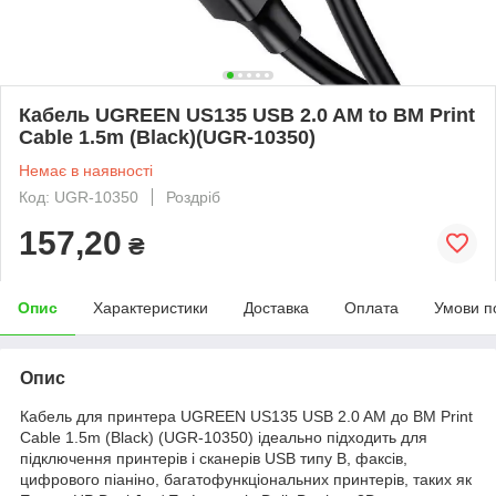
Кабель UGREEN US135 USB 2.0 AM to BM Print
Cable 1.5m (Black)(UGR-10350)
Немає в наявності
Код: UGR-10350
Роздріб
157,20
₴
Опис
Характеристики
Доставка
Оплата
Умови п
Опис
Кабель для принтера UGREEN US135 USB 2.0 AM до BM Print
Cable 1.5m (Black) (UGR-10350) ідеально підходить для
підключення принтерів і сканерів USB типу B, факсів,
цифрового піаніно, багатофункціональних принтерів, таких як