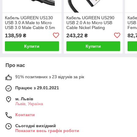
Кабель UGREEN US130
Кабель UGREEN US290
Каб
USB 3.0 A Male to Micro
USB 2.0 A to Micro USB
USB 
USB 3.0 Male Cable 0.5m
Cable Nickel Plating
Fema
(Black)(UGR-10840)
Aluminum Braid 2m (Black)
(UG
138,59
243,22
82,
₴
₴
(UGR-60148)
Купити
Купити
Про нас
91% позитивних з 23 відгуків за рік
Працює з 29.01.2021
м. Львів
Львів, Україна
Контакти
Сьогодні вихідний
Показати весь графік роботи