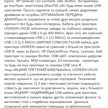
Epson, HP DeskJet / En Lexmark, Dell, Brother, 3D-принтери.
до ноутбука, комп'ютера (Mac/ПК) або будь-яким іншим USB-
пристроям. Просто підключи та працюй, ніяких додаткових
драйверів не потрібно.ОПТИМАЛЬНА ПЕРЕДАЧА
ДАНИХПросте управління та чіткий друк високої роздільної
здатності без будь-яких спотворень. Кабель для принтера
UGREEN US135 забезпечує швидку та стабільну швидкість
передачі даних USB 2.0 до 480 Мбіт/с. Крім того, він сумісний
з повношвидкісним USB 1.1 (12 Мбіт/с) та низькошвидкісним
USB 1.0 (1,5 Мбіт/с).ШИРОКА СУМІСНІСТЬUSB-кабель для
принтера UGREEN повністю сумісний з більшістю пристроїв
USB B, таких як Epson, HP DeskJet/Envy, Pixma, Lexmark, Dell,
принтери та сканери Brother, USB-ЦАП, електронне цифрове
піаніно Yamaha, MIDI-клавіатура, DJ-контролер , проектори.
та будь-які інші принтери та сканери USB типу B
тощо.МІЦНИЙ ПЛЕТЕНИЙ КАБЕЛЬКабель UGREEN US135
виготовлений з алюмінієвого сплаву та плетеного кабелю
високої щільності, що не допускає плутанини. Посилений
шарнір товщиною 11,5 мм і нікельовані роз'єми покращують
стійкість до окислення та довговічність, міцніші, ніж у більшості
інших.МІЦНИЙ І НАДІЙНИЙЦей USB-кабель для принтера
виготовлений із лужних мідних дротів, алюмінієвої фольги та
металевої сітки з подвійним екрануванням. Ідеальне
поєднання для зменшення перешкод та забезпечення