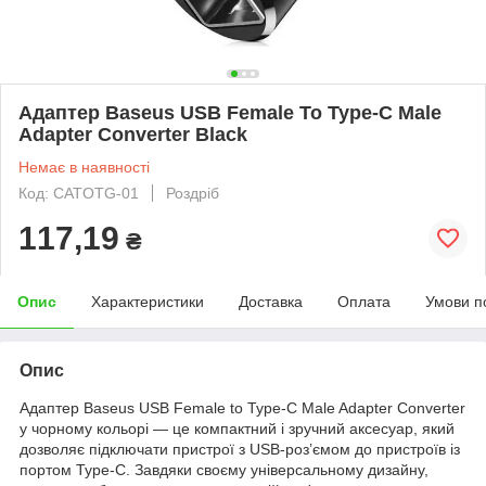
Адаптер Baseus USB Female To Type-C Male
Adapter Converter Black
Немає в наявності
Код: CATOTG-01
Роздріб
117,19
₴
Опис
Характеристики
Доставка
Оплата
Умови п
Опис
Адаптер Baseus USB Female to Type-C Male Adapter Converter
у чорному кольорі — це компактний і зручний аксесуар, який
дозволяє підключати пристрої з USB-роз’ємом до пристроїв із
портом Type-C. Завдяки своєму універсальному дизайну,