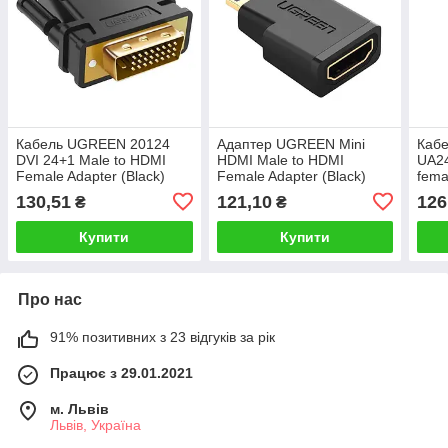
Кабель UGREEN 20124
Адаптер UGREEN Mini
Каб
DVI 24+1 Male to HDMI
HDMI Male to HDMI
UA24
Female Adapter (Black)
Female Adapter (Black)
fema
(UGR-20124)
(UGR-20101)
Gra
130,51
121,10
126
₴
₴
Купити
Купити
Про нас
91% позитивних з 23 відгуків за рік
Працює з 29.01.2021
м. Львів
Львів, Україна