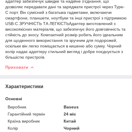
адаптер забезпечує швидке та надійне з'єднання, що
дозволяє передавати дані та заряджати пристрої через Type-
C порт. Він сумісний з багатьма гаджетами, включаючи
смартфони, планшети, ноутбуки та інші пристрої з підтримкою
USB-C.ЗРУЧНІСТЬ ТА ЛЕГКІСТЬАдаптер виготовлений з
високоякісних матеріалів, що забезпечує його довговічність та
стійкість до зносу. Компактний розмір робить його ідеальним
для щоденного використання та зручним для подорожей,
оскільки він легко поміщається в кишеню або сумку. Чорний
колір надає адаптеру стильний вигляд і добре поєднується з
більшістю пристроїв.
Приховати
Характеристики
Основні
Виробник
Baseus
Гарантійний термін
24 міс
Країна виробник
Китай
Колір
Чорний