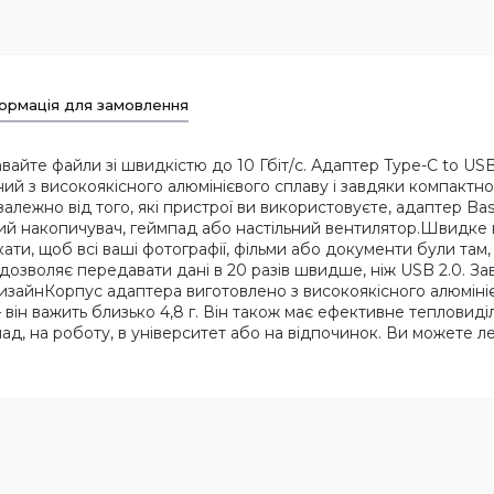
ормація для замовлення
йте файли зі швидкістю до 10 Гбіт/с. Адаптер Type-C to USB-A
ений з високоякісного алюмінієвого сплаву і завдяки компакт
алежно від того, які пристрої ви використовуєте, адаптер B
вний накопичувач, геймпад або настільний вентилятор.Швидк
ти, щоб всі ваші фотографії, фільми або документи були там
дозволяє передавати дані в 20 разів швидше, ніж USB 2.0. З
изайнКорпус адаптера виготовлено з високоякісного алюмініє
він важить близько 4,8 г. Він також має ефективне тепловиді
, на роботу, в університет або на відпочинок. Ви можете ле