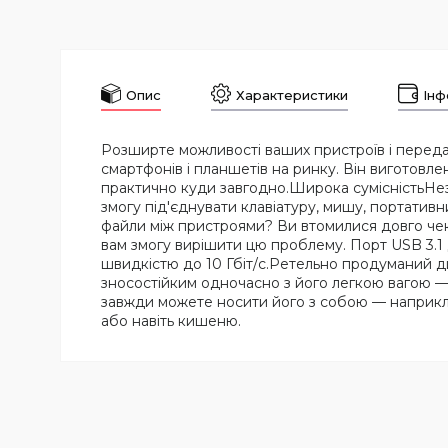
Опис
Характеристики
Інф
Розширте можливості ваших пристроїв і передава
смартфонів і планшетів на ринку. Він виготовл
практично куди завгодно.Широка сумісністьНез
змогу під'єднувати клавіатуру, мишу, портати
файли між пристроями? Ви втомилися довго чека
вам змогу вирішити цю проблему. Порт USB 3.1 
швидкістю до 10 Гбіт/с.Ретельно продуманий д
зносостійким одночасно з його легкою вагою — 
завжди можете носити його з собою — наприклад
або навіть кишеню.