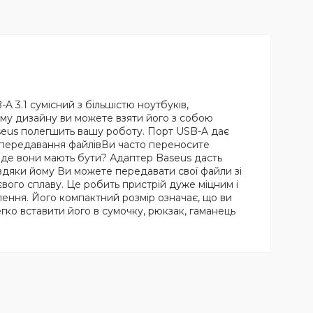
 3.1 сумісний з більшістю ноутбуків,
ному дизайну ви можете взяти його з собою
aseus полегшить вашу роботу. Порт USB-A дає
е передавання файлівВи часто переносите
, де вони мають бути? Адаптер Baseus дасть
авдяки йому Ви можете передавати свої файли зі
вого сплаву. Це робить пристрій дуже міцним і
лення. Його компактний розмір означає, що ви
гко вставити його в сумочку, рюкзак, гаманець