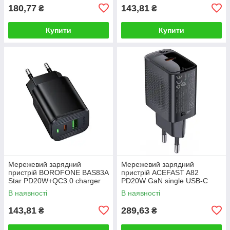
180,77
143,81
₴
₴
Купити
Купити
Мережевий зарядний
Мережевий зарядний
пристрій BOROFONE BAS83A
пристрій ACEFAST A82
Star PD20W+QC3.0 charger
PD20W GaN single USB-C
(EU) Black
charger Black
В наявності
В наявності
143,81
289,63
₴
₴