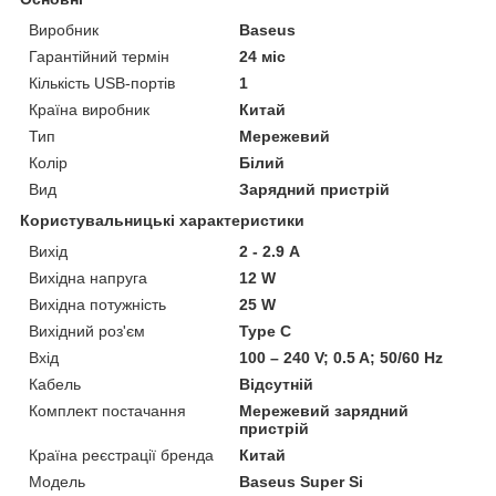
Виробник
Baseus
Гарантійний термін
24 міс
Кількість USB-портів
1
Країна виробник
Китай
Тип
Мережевий
Колір
Білий
Вид
Зарядний пристрій
Користувальницькі характеристики
Вихід
2 - 2.9 А
Вихідна напруга
12 W
Вихідна потужність
25 W
Вихідний роз'єм
Type C
Вхід
100 – 240 V; 0.5 A; 50/60 Hz
Кабель
Відсутній
Комплект постачання
Мережевий зарядний
пристрій
Країна реєстрації бренда
Китай
Мoдель
Baseus Super Si