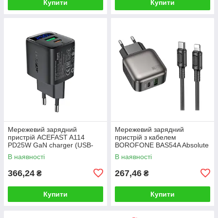
Купити
Купити
Мережевий зарядний
Мережевий зарядний
пристрій ACEFAST A114
пристрій з кабелем
PD25W GaN charger (USB-
BOROFONE BAS54A Absolute
A+USB-C) with digital display
PD20W+QC3.0 charger set (C
В наявності
В наявності
Black
to iP) (EU) Black
366,24
267,46
₴
₴
Купити
Купити