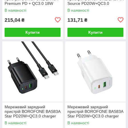
Premium PD + QC3.0 18W
Source PD20W+QC3.0
White
charger (EU) Black
В наявності
В наявності
215,04
131,71
₴
₴
Купити
Купити
Мережевий зарядний
Мережевий зарядний
пристрій BOROFONE BAS83A
пристрій BOROFONE BAS83A
Star PD20W+QC3.0 charger
Star PD20W+QC3.0 charger
set (C to C) (EU) Black
(EU) White
В наявності
В наявності