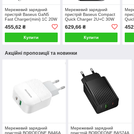
Мережевий зарядний
Мережевий зарядний
Мер
пристрій Baseus GaN5
пристрій Baseus Compact
прис
Fast Charger(mini) 1C 20W
Quick Charger 2U+C 30W
Quic
EU White
EU Black
EU B
455,62
629,66
452
₴
₴
Купити
Купити
Акційні пропозиції та новинки
Мережевий зарядний
Мережевий зарядний
пристрій BOROFONE BA46A
пристрій BOROFONE BAS74A