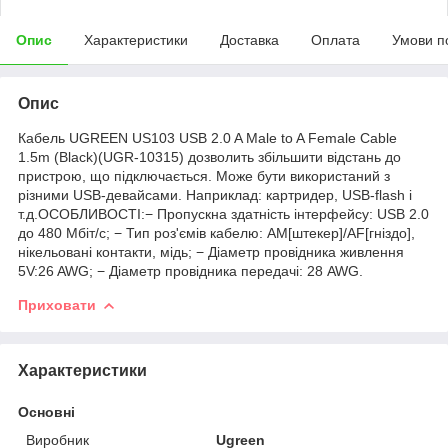
Опис
Характеристики
Доставка
Оплата
Умови п
Опис
Кабель UGREEN US103 USB 2.0 A Male to A Female Cable
1.5m (Black)(UGR-10315) дозволить збільшити відстань до
пристрою, що підключається. Може бути використаний з
різними USB-девайсами. Наприклад: картридер, USB-flash і
т.д.ОСОБЛИВОСТІ:− Пропускна здатність інтерфейсу: USB 2.0
до 480 Мбіт/с; − Тип роз'ємів кабелю: AM[штекер]/AF[гніздо],
нікельовані контакти, мідь; − Діаметр провідника живлення
5V:26 AWG; − Діаметр провідника передачі: 28 AWG.
Приховати
Характеристики
Основні
Виробник
Ugreen