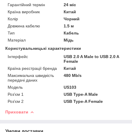
Гарантійний термін
24 міс
Країна виробник
Китай
Колір
Чорний
Довжина кабелю
1.5 м
Тип
Кабель
Матеріал
Мідь
Користувальницькі характеристики
Інтерфейс
USB 2.0 A Male to USB 2.0 A
Female
Країна реєстрації бренда
Китай
Максимальна швидкість
480 Mb/s
передачі даних
Мoдель
US103
Роз'єм 1
USB Type-A Male
Роз'єм 2
USB Type-A Female
Приховати
Умови доставки