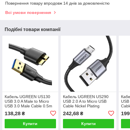
Повернення товару впродовж 14 днів за домовленістю
Всі умови повернення
Подібні товари компанії
Кабель UGREEN US130
Кабель UGREEN US290
Каб
USB 3.0 A Male to Micro
USB 2.0 A to Micro USB
USB 
USB 3.0 Male Cable 0.5m
Cable Nickel Plating
Cabl
(Black)(UGR-10840)
Aluminum Braid 2m (Black)
(Bla
138,28
242,68
199
₴
₴
(UGR-60148)
Купити
Купити