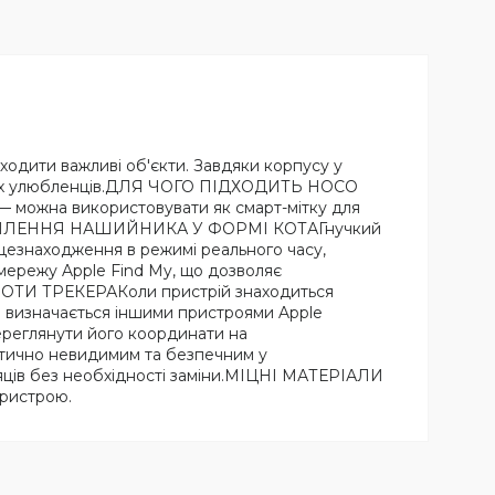
ходити важливі об'єкти. Завдяки корпусу у
ваших улюбленців.ДЛЯ ЧОГО ПІДХОДИТЬ HOCO
— можна використовувати як смарт-мітку для
My.КРІПЛЕННЯ НАШИЙНИКА У ФОРМІ КОТАГнучкий
цезнаходження в режимі реального часу,
ережу Apple Find My, що дозволяє
ОБОТИ ТРЕКЕРАКоли пристрій знаходиться
ня визначається іншими пристроями Apple
ереглянути його координати на
ктично невидимим та безпечним у
ів без необхідності заміни.МІЦНІ МАТЕРІАЛИ
пристрою.