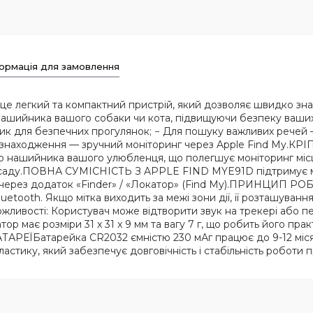
ормація для замовлення
 це легкий та компактний пристрій, який дозволяє швидко зна
о нашийника вашого собаки чи кота, підвищуючи безпеку 
ник для безпечних прогулянок; − Для пошуку важливих речей 
сцезнаходження — зручний моніторинг через Apple Find 
до нашийника вашого улюбленця, що полегшує моніторинг міс
ня саду.ПОВНА СУМІСНІСТЬ З APPLE FIND MYE91D підтримує м
 через додаток «Finder» / «Локатор» (Find My).ПРИНЦИП Р
uetooth. Якщо мітка виходить за межі зони дії, її розташуван
жливості: Користувач може відтворити звук на трекері або п
є розміри 31 x 31 x 9 мм та вагу 7 г, що робить його пра
ЕЇБатарейка CR2032 ємністю 230 мАг працює до 9-12 місяц
тику, який забезпечує довговічність і стабільність роботи 