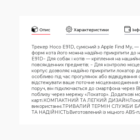
Опис
Характеристики
Інф
Трекер Hoco E91D, сумісний з Apple Find My, —
формі кота його можна надійно прикріпити д
E91D− Для собак і котів — кріплення на наший
повсякденних предметів; − Для контролю мі
корпус дозволяє надійно прикріпити локатор 
особливо під час прогулянок або відвідуван
відстежувати ваше поточне місцезнаходження
поруч, він підключається до смартфона через Bl
поблизу через мережу «Локатор». Додаткові мо
карті.КОМПАКТНИЙ ТА ЛЕГКИЙ ДИЗАЙНЛокатор ма
використанні.ТРИВАЛИЙ ТЕРМІН СЛУЖБИ БАТАР
ТА НАДІЙНІСТЬВиготовлений із міцного ABS-плас