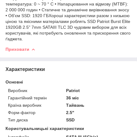
температура: 0 ~ 70 ° C • Напарцювання на відмову (MTBF):
2 000 000 годин • Статичне та динамічне вирівнювання зносу
• Об'єм SSD: 1920 ГБХороші характеристики разом з низькою
ціною та якісними матеріалами роблять SSD Patriot Burst Elite
1920GB 2.5" 7mm SATAIII TLC 3D чудовим вибором для всіх
користувачів, які потребують оновлення та прискорення свого
ґаджета.
Приховати
Характеристики
Основні
Виробник
Patriot
Гарантійний термін
36 міс
Країна виробник
Тайвань
Форм-фактор
2.5"
Тип диска
SSD
Користувальницькі характеристики
Інтерфейс
SATA III (6Gb/s)