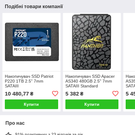
Подібні товари компанії
Накопичувач SSD Patriot
Накопичувач SSD Apacer
Нако
P220 1TB 2.5" 7mm
AS340 480GB 2.5" 7mm
AS3
SATAIII
SATAIII Standard
SATA
10 480,77
5 382
5 4
₴
₴
Купити
Купити
Про нас
91% позитивних з 23 відгуків за рік