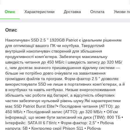
Опис
Характеристики
Доставка
Оплата
Умови п
Опис
Накопичувач SSD 2.5 " 1920GB Patriot є ідеальним рішенням
для оптимізації вашого ПК чи ноутбука. Твердотілий
внутрішній накопичувач створений для збільшення
продуктивності комп'ютера. Забезпечує максимальну
швидкість читання до 450 МБ/с і швидкість запису до 320 МБ/
с, чим досягає значного пришвидшення відклику системи —
більше не потрібно довго очікувати на завантаження
громіздких файлів та програм. Форм-фактор 2.5 " дозволяє
використовувати SSD не лише в портативних комп'ютерах, а й
в ноутбуках та навіть нетбуках. Низьке енергоспоживання
збільшить час роботи від батареї, а відсутність обертових
частин забезпечує нульовий рівень шуму.Які характеристики
має SSD Patriot Burst Elite?• Послідовне читання (ATTO): до
450 МБ/с • Послідовний запис (ATTO): до 320 МБ/с • Об'єм
інформації, що може бути записаний на диск (TBW): 800 ТБ •
Інтерфейс: SATA III 6 Гбіт/с • Форм-фактор: 2,5" • Робоча
напруга: 5В • Контролер серії Phison S11 • Робоча