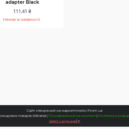
adapter Black
111,41 ₴
Немає в наявності
+380 (97) 352-73-89
Сайт створений на маркетплейсі
Prom.ua
Магазин трендових товарів Alltrend |
Поскаржитися на контент
|
Політика конфід
Select Language
▼