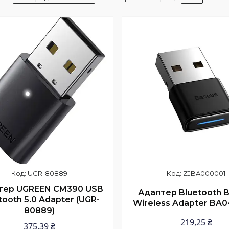
UGR-80889
ZJBA000001
тер UGREEN CM390 USB
Адаптер Bluetooth 
tooth 5.0 Adapter (UGR-
Wireless Adapter BA0
80889)
219,25 ₴
375,39 ₴