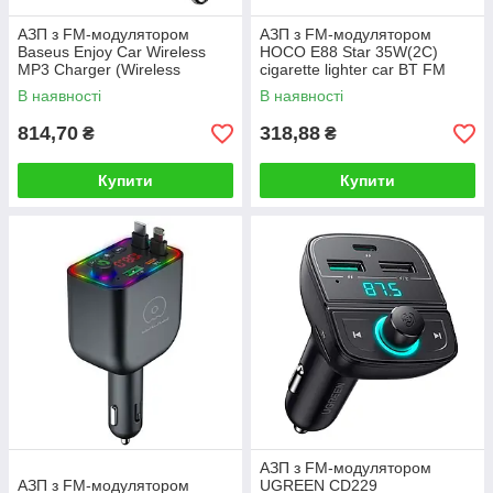
АЗП з FM-модулятором
АЗП з FM-модулятором
Baseus Enjoy Car Wireless
HOCO E88 Star 35W(2C)
MP3 Charger (Wireless
cigarette lighter car BT FM
5.0+5V/3.4A) Black
transmitter Black
В наявності
В наявності
814,70
318,88
₴
₴
Купити
Купити
АЗП з FM-модулятором
АЗП з FM-модулятором
UGREEN CD229