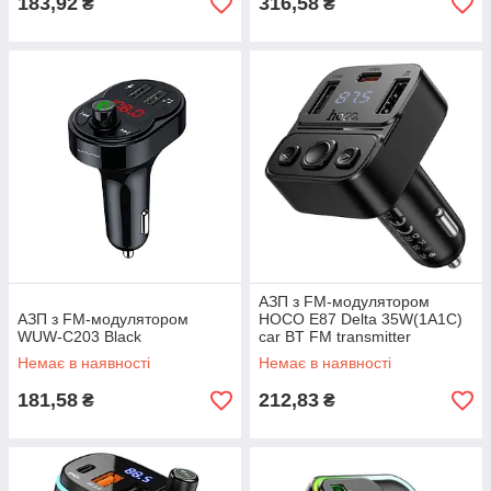
183,92
316,58
₴
₴
АЗП з FM-модулятором
АЗП з FM-модулятором
HOCO E87 Delta 35W(1A1C)
WUW-C203 Black
car BT FM transmitter
Немає в наявності
Немає в наявності
181,58
212,83
₴
₴