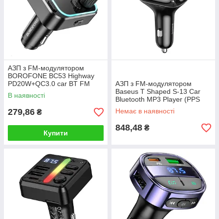
АЗП з FM-модулятором
BOROFONE BC53 Highway
PD20W+QC3.0 car BT FM
АЗП з FM-модулятором
transmitter 18W Black
Baseus T Shaped S-13 Car
В наявності
Bluetooth MP3 Player (PPS
Fast Charger Edition) Black
279,86
Немає в наявності
₴
848,48
₴
Купити