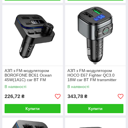
АЗП з FM-модулятором
АЗП з FM-модулятором
BOROFONE BC61 Ocean
HOCO E67 Fighter QC3.0
45W(1A1C) car BT FM
18W car BT FM transmitter
transmitter Black
Black
В наявності
В наявності
226,72
343,78
₴
₴
Купити
Купити