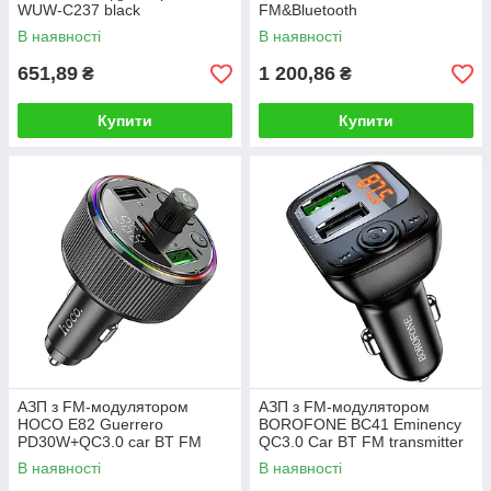
WUW-C237 black
FM&Bluetooth
Transmitter&Car Charger + TF
В наявності
В наявності
Slot Black
651,89
1 200,86
₴
₴
Купити
Купити
АЗП з FM-модулятором
АЗП з FM-модулятором
HOCO E82 Guerrero
BOROFONE BC41 Eminency
PD30W+QC3.0 car BT FM
QC3.0 Car BT FM transmitter
transmitter Black
18W Black 8525500090
В наявності
В наявності