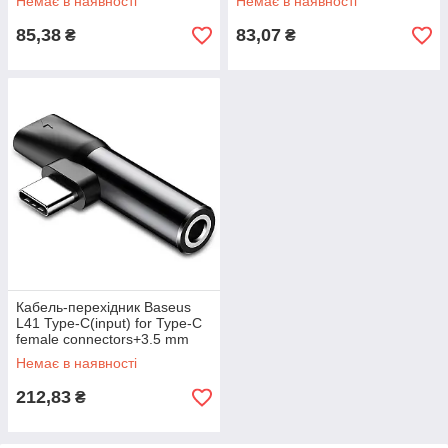
Немає в наявності
Немає в наявності
85,38
83,07
₴
₴
Кабель-перехiдник Baseus
L41 Type-C(input) for Type-C
female connectors+3.5 mm
female Black
Немає в наявності
212,83
₴