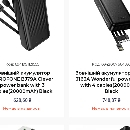
6941991121555
694200766459
овнішній акумулятор
Зовнішній акумулято
ROFONE BJ79A Clever
J163A Wonderful pow
power bank with 3
with 4 cables(2000
bles(20000mAh) Black
Black
628,60 ₴
748,87 ₴
Немає в наявності
Немає в наявності
+380 (97) 352-73-89
+380 (97) 352-73-8