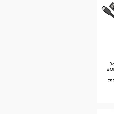
З
BO
ca