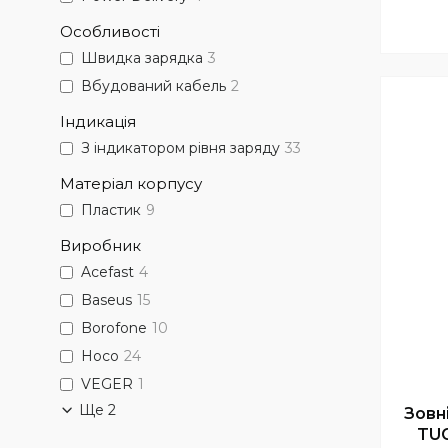
Особливості
Швидка зарядка
3
Вбудований кабель
2
Індикація
З індикатором рівня заряду
33
Матеріал корпусу
Пластик
9
Виробник
Acefast
4
Baseus
15
Borofone
10
Hoco
24
VEGER
1
Ще 2
Зовн
TUG