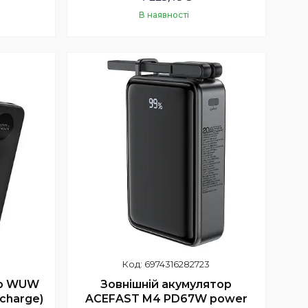
В наявності
Купити
6974316282723
ор WUW
Зовнішній акумулятор
charge)
ACEFAST M4 PD67W power