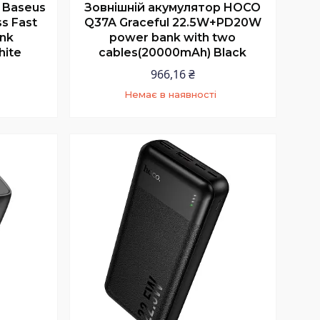
Зовнішній акумулятор HOCO
 Baseus
Q37A Graceful 22.5W+PD20W
s Fast
power bank with two
nk
cables(20000mAh) Black
ite
966,16 ₴
Немає в наявності
+380 (97) 352-73-89