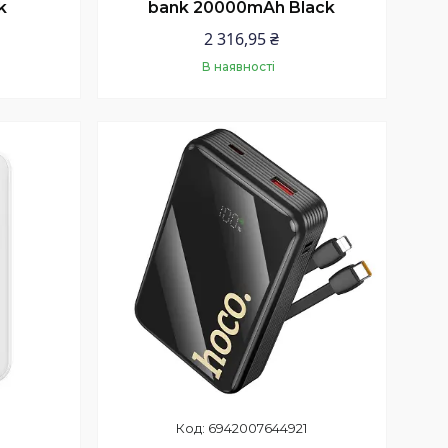
k
bank 20000mAh Black
2 316,95 ₴
В наявності
Купити
6942007644921