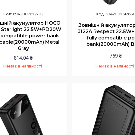
6942007672702
694200761263
ішній акумулятор HOCO
Зовнішній акумулято
 Starlight 22.5W+PD20W
J122A Respect 22.5
y compatible power bank
fully compatible p
 cable(20000mAh) Metal
bank(20000mAh) B
Gray
769 ₴
814,04 ₴
Немає в наявності
Немає в наявності
+380 (97) 352-73-89
+380 (97) 352-73-8