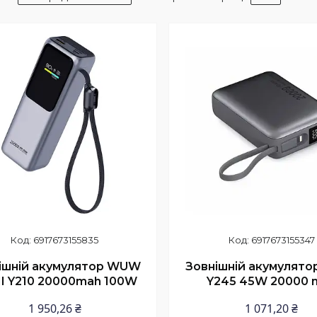
6917673155835
6917673155347
ішній акумулятор WUW
Зовнішній акумулят
I Y210 20000mah 100W
Y245 45W 20000 
1 950,26 ₴
1 071,20 ₴