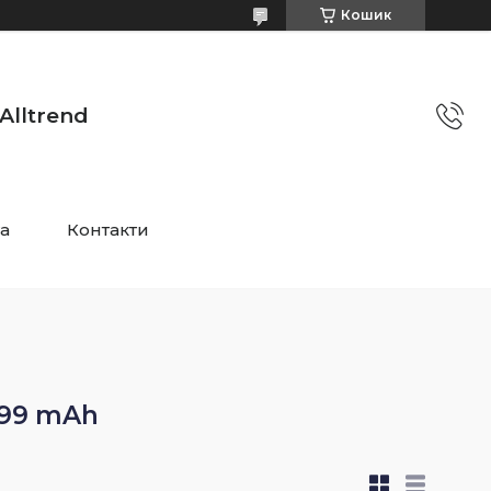
Кошик
Alltrend
та
Контакти
999 mAh