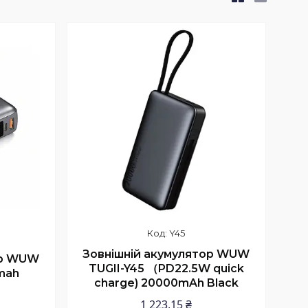
Y45
Зовнішній акумулятор WUW
ор WUW
TUGII-Y45 （PD22.5W quick
mah
charge) 20000mAh Black
1 223,15 ₴