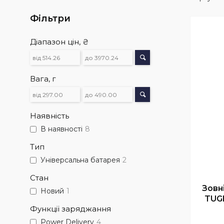
Фільтри
Діапазон цін, ₴
Вага, г
Наявність
В наявності
8
Тип
Універсальна батарея
2
Стан
Зовн
Новий
1
TUGI
Функції заряджання
Power Delivery
4