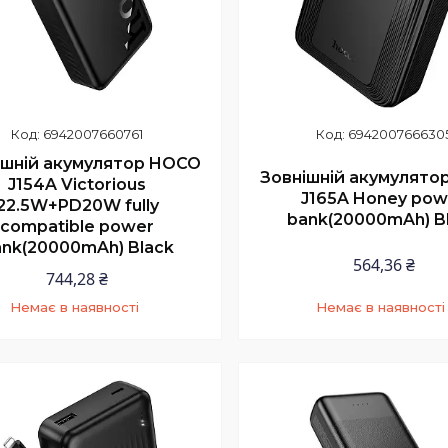
6942007660761
694200766630
ішній акумулятор HOCO
Зовнішній акумулято
J154A Victorious
J165A Honey pow
22.5W+PD20W fully
bank(20000mAh) B
compatible power
nk(20000mAh) Black
564,36 ₴
744,28 ₴
Немає в наявності
Немає в наявності
+380 (97) 352-73-89
+380 (97) 352-73-8