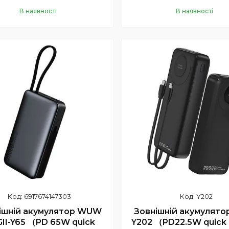
В наявності
В наявності
Купити
Купити
6917674147303
Y202
ішній акумулятор WUW
Зовнішній акумулят
II-Y65 （PD 65W quick
Y202 （PD22.5W quick 