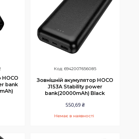
2
6942007656085
р HOCO
Зовнішній акумулятор HOCO
er bank
J153A Stability power
0mAh)
bank(20000mAh) Black
550,69 ₴
Немає в наявності
9
+380 (97) 352-73-89