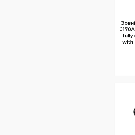
Зовн
J170A
full
with