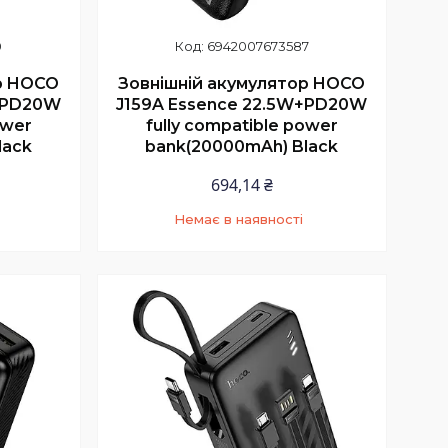
0
6942007673587
р HOCO
Зовнішній акумулятор HOCO
W+PD20W
J159A Essence 22.5W+PD20W
ower
fully compatible power
lack
bank(20000mAh) Black
694,14 ₴
Немає в наявності
9
+380 (97) 352-73-89