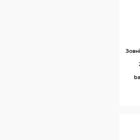
Зовн
ba