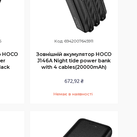
5
6942007645911
р HOCO
Зовнішній акумулятор HOCO
er
J146A Night tide power bank
lack
with 4 cables(20000mAh)
672,92 ₴
Немає в наявності
9
+380 (97) 352-73-89