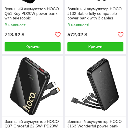
Зовнішній акумулятор HOCO
Зовнішній акумулятор HOCO
Q51 Key PD20W power bank
J132 Sabio fully compatible
with telescopic
power bank with 3 cables
cable(10000mAh) Black
(10000mAh) Black
В наявності
В наявності
713,92
572,02
₴
₴
Купити
Купити
Зовнішній акумулятор HOCO
Зовнішній акумулятор HOCO
Q37 Graceful 22.5W+PD20W
J163 Wonderful power bank