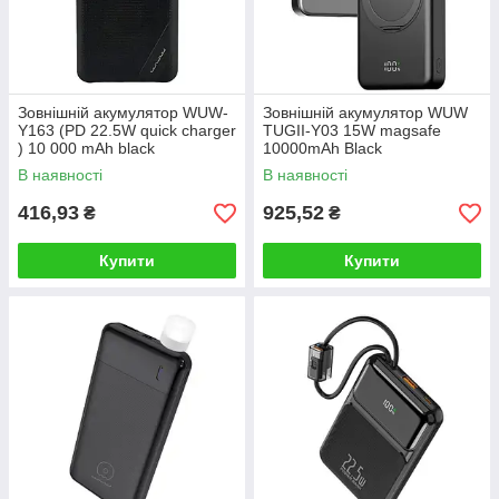
Зовнішній акумулятор WUW-
Зовнішній акумулятор WUW
Y163 (PD 22.5W quick charger
TUGII-Y03 15W magsafe
) 10 000 mAh black
10000mAh Black
В наявності
В наявності
416,93
925,52
₴
₴
Купити
Купити