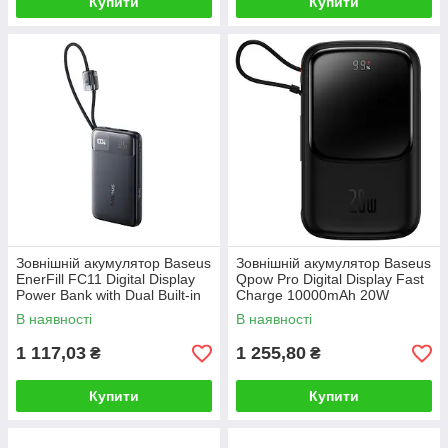
Купити
Купити
Зовнішній акумулятор Baseus
Зовнішній акумулятор Baseus
EnerFill FC11 Digital Display
Qpow Pro Digital Display Fast
Power Bank with Dual Built-in
Charge 10000mAh 20W
Cables 10000mAh 22.5W
(Type-C cable) Black
В наявності
В наявності
Cosmic Black
1 117,03
1 255,80
₴
₴
Купити
Купити