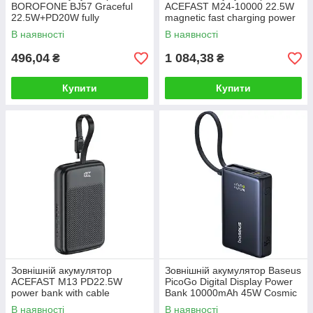
BOROFONE BJ57 Graceful
ACEFAST M24-10000 22.5W
22.5W+PD20W fully
magnetic fast charging power
compatible power bank with
bank with holder and cable
В наявності
В наявності
cable (10000mAh) Black
Metal Gray
496,04
1 084,38
₴
₴
Купити
Купити
Зовнішній акумулятор
Зовнішній акумулятор Baseus
ACEFAST M13 PD22.5W
PicoGo Digital Display Power
power bank with cable
Bank 10000mAh 45W Cosmic
10000mAh Black
Black
В наявності
В наявності