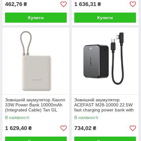
462,76
1 636,31
₴
₴
Купити
Купити
Зовнішній акумулятор Xiaomi
Зовнішній акумулятор
33W Power Bank 10000mAh
ACEFAST M28-10000 22.5W
(Integrated Cable) Tan GL
fast charging power bank with
cable Black
В наявності
В наявності
1 629,40
734,02
₴
₴