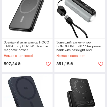
Зовнішній акумулятор HOCO
Зовнішній акумулятор
J140A Tony PD20W ultra-thin
BOROFONE BJ87 Star power
magnetic power
bank with flashlight and
bank(5000mAh) Black
cable(5000mAh) Black
Немає в наявності
Немає в наявності
597,24
351,15
₴
₴