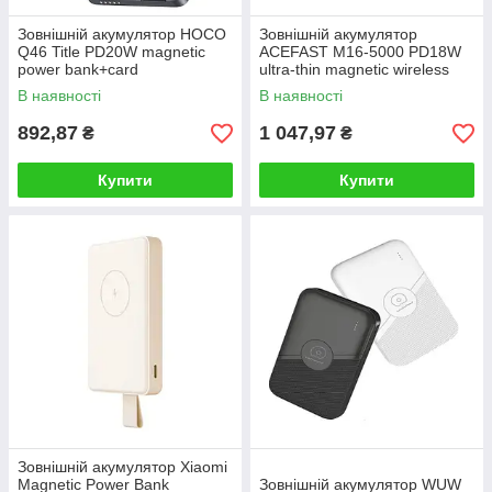
Зовнішній акумулятор HOCO
Зовнішній акумулятор
Q46 Title PD20W magnetic
ACEFAST M16-5000 PD18W
power bank+card
ultra-thin magnetic wireless
holder+phone
charging power bank with
В наявності
В наявності
holder(5000mAh) Silver Gray
stand Black
892,87
1 047,97
₴
₴
Купити
Купити
Зовнішній акумулятор Xiaomi
Magnetic Power Bank
Зовнішній акумулятор WUW