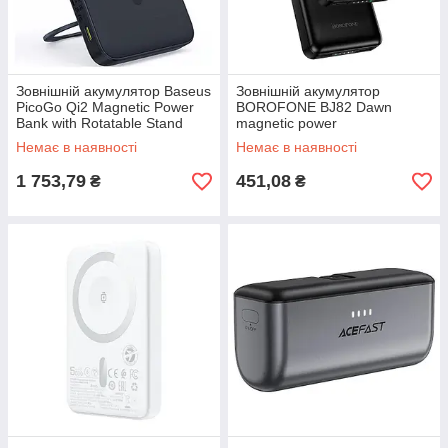
Зовнішній акумулятор Baseus
Зовнішній акумулятор
PicoGo Qi2 Magnetic Power
BOROFONE BJ82 Dawn
Bank with Rotatable Stand
magnetic power
5000mAh 20W Cosmic Black
bank(5000mAh) Black
Немає в наявності
Немає в наявності
(with Simply Series
1 753,79
451,08
₴
₴