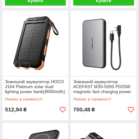
Купити
Купити
Зовнішній акумулятор HOCO
Зовнішній акумулятор
J164 Platinum solar dual
ACEFAST M30-5000 PD20W
lighting power bank(8000mAh)
magnetic fast charging power
Black
bank with cable Black
Немає в наявності
Немає в наявності
512,94
700,48
₴
₴