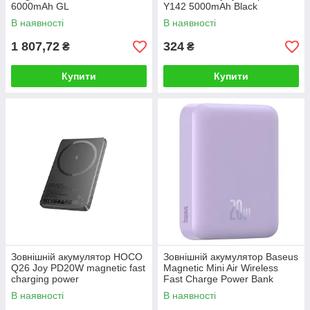
6000mAh GL
Y142 5000mAh Black
В наявності
В наявності
1 807,72
324
₴
₴
Купити
Купити
Зовнішній акумулятор HOCO
Зовнішній акумулятор Baseus
Q26 Joy PD20W magnetic fast
Magnetic Mini Air Wireless
charging power
Fast Charge Power Bank
bank(5000mAh) metal gray
6000mAh 20W Nebula
В наявності
В наявності
Purple（With Simple Series