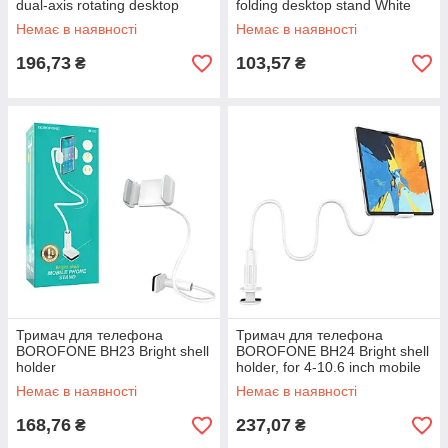
dual-axis rotating desktop
folding desktop stand White
stand Black
Немає в наявності
Немає в наявності
196,73
103,57
₴
₴
Тримач для телефона
Тримач для телефона
BOROFONE BH23 Bright shell
BOROFONE BH24 Bright shell
holder
holder, for 4-10.6 inch mobile
phones and tablet PC
Немає в наявності
Немає в наявності
168,76
237,07
₴
₴