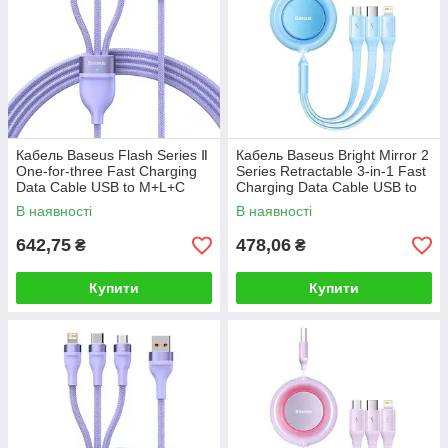
Кабель Baseus Flash Series Ⅱ
Кабель Baseus Bright Mirror 2
One-for-three Fast Charging
Series Retractable 3-in-1 Fast
Data Cable USB to M+L+C
Charging Data Cable USB to
100W 1.2m Purple
M+L+C 3.5A 1.1m Sky Blue
В наявності
В наявності
642,75
478,06
₴
₴
Купити
Купити