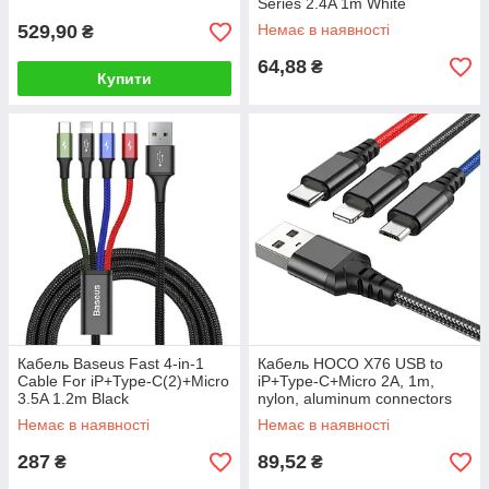
Black
Series 2.4A 1m White
529,90
Немає в наявності
₴
64,88
₴
Купити
Кабель Baseus Fast 4-in-1
Кабель HOCO X76 USB to
Cable For iP+Type-C(2)+Micro
iP+Type-C+Micro 2A, 1m,
3.5A 1.2m Black
nylon, aluminum connectors
Black+Red+Blue
Немає в наявності
Немає в наявності
287
89,52
₴
₴