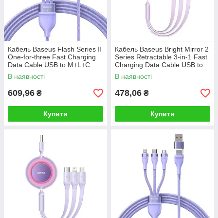
Кабель Baseus Flash Series Ⅱ
Кабель Baseus Bright Mirror 2
One-for-three Fast Charging
Series Retractable 3-in-1 Fast
Data Cable USB to M+L+C
Charging Data Cable USB to
66W 1.2m Purple
M+L+C 3.5A 1.1m Purple
В наявності
В наявності
609,96
478,06
₴
₴
Купити
Купити