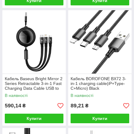
Купити
Купити
Кабель Baseus Bright Mirror 2
Кабель BOROFONE BX72 3-
Series Retractable 3-in-1 Fast
in-1 charging cable(iP+Type-
Charging Data Cable USB to
C+Micro) Black
M+L+C 66W 1.1m Black
В наявності
В наявності
590,14
89,21
₴
₴
Купити
Купити