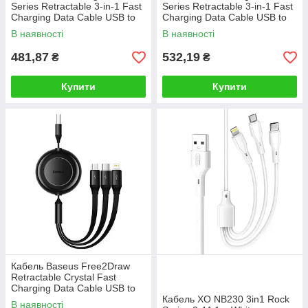
Series Retractable 3-in-1 Fast
Series Retractable 3-in-1 Fast
Charging Data Cable USB to
Charging Data Cable USB to
M+L+C 3.5A 1.1m Blue
M+L+C 66W 1.1m Blue
В наявності
В наявності
481,87
532,19
₴
₴
Купити
Купити
Кабель Baseus Free2Draw
Retractable Crystal Fast
Charging Data Cable USB to
M+L+C 3.5A 1.1m Cluster
Кабель XO NB230 3in1 Rock
В наявності