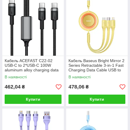
Кабель ACEFAST C22-02
Кабель Baseus Bright Mirror 2
USB-C to 2*USB-C 100W
Series Retractable 3-in-1 Fast
aluminum alloy charging data
Charging Data Cable USB to
cable Black
M+L+C 3.5A 1.1m yellow
В наявності
В наявності
462,04
478,06
₴
₴
Купити
Купити