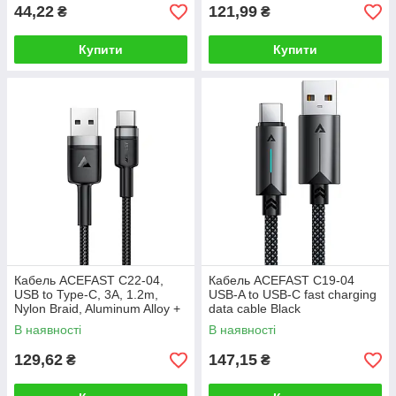
44,22
121,99
₴
₴
Купити
Купити
Кабель ACEFAST C22-04,
Кабель ACEFAST C19-04
USB to Type-C, 3A, 1.2m,
USB-A to USB-C fast charging
Nylon Braid, Aluminum Alloy +
data cable Black
TPE connectors, Black
В наявності
В наявності
129,62
147,15
₴
₴