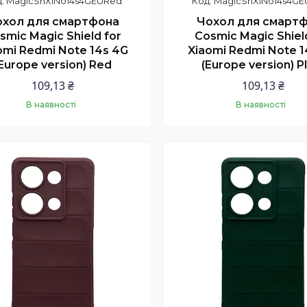
MagicShXiNo14s4GEURed
MagicShXiNo14s4GE
охол для смартфона
Чохол для смарт
smic Magic Shield for
Cosmic Magic Shiel
omi Redmi Note 14s 4G
Xiaomi Redmi Note 1
Europe version) Red
(Europe version) P
109,13 ₴
109,13 ₴
В наявності
В наявності
Купити
Купити