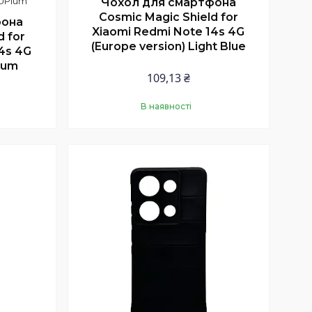
UPlum
Чохол для смартфона
Cosmic Magic Shield for
фона
Xiaomi Redmi Note 14s 4G
d for
(Europe version) Light Blue
4s 4G
lum
109,13 ₴
В наявності
Купити