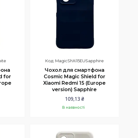
ite
MagicShXi15EUSapphire
фона
Чохол для смартфона
d for
Cosmic Magic Shield for
urope
Xiaomi Redmi 15 (Europe
version) Sapphire
109,13 ₴
В наявності
Купити