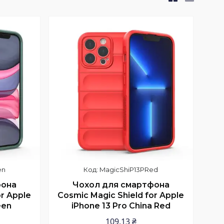
en
MagicShiP13PRed
фона
Чохол для смартфона
or Apple
Cosmic Magic Shield for Apple
een
iPhone 13 Pro China Red
109,13 ₴