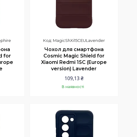
phire
MagicShXi15CEULavender
фона
Чохол для смартфона
d for
Cosmic Magic Shield for
urope
Xiaomi Redmi 15C (Europe
e
version) Lavender
109,13 ₴
В наявності
Купити