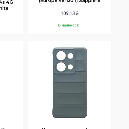
(Europe version) Sapphire
4s 4G
hite
109,13 ₴
В наявності
Купити