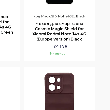
MagicShXiNo14s4GEUBlack
фона
d for
Чохол для смартфона
4s 4G
Cosmic Magic Shield for
k Green
Xiaomi Redmi Note 14s 4G
(Europe version) Black
109,13 ₴
В наявності
Купити