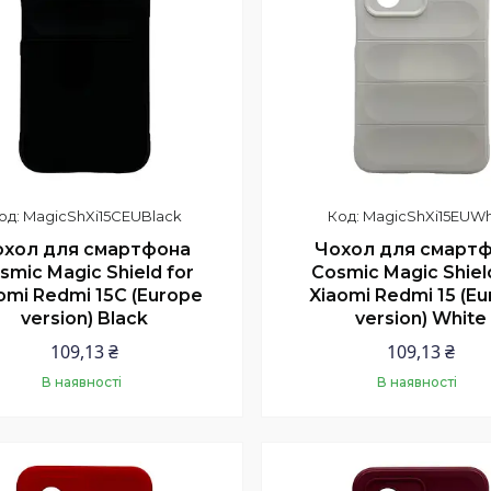
MagicShXi15CEUBlack
MagicShXi15EUWh
охол для смартфона
Чохол для смарт
smic Magic Shield for
Cosmic Magic Shiel
omi Redmi 15C (Europe
Xiaomi Redmi 15 (E
version) Black
version) White
109,13 ₴
109,13 ₴
В наявності
В наявності
Купити
Купити