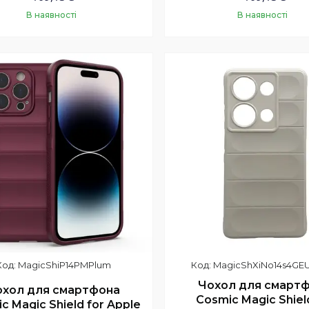
В наявності
В наявності
Купити
Купити
MagicShiP14PMPlum
MagicShXiNo14s4GE
Чохол для смарт
охол для смартфона
Cosmic Magic Shiel
c Magic Shield for Apple