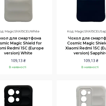
MagicShXi15CEUWhite
MagicShXi15CEUSap
охол для смартфона
Чохол для смарт
smic Magic Shield for
Cosmic Magic Shiel
omi Redmi 15C (Europe
Xiaomi Redmi 15C (E
version) White
version) Sapphir
109,13 ₴
109,13 ₴
В наявності
В наявності
Купити
Купити