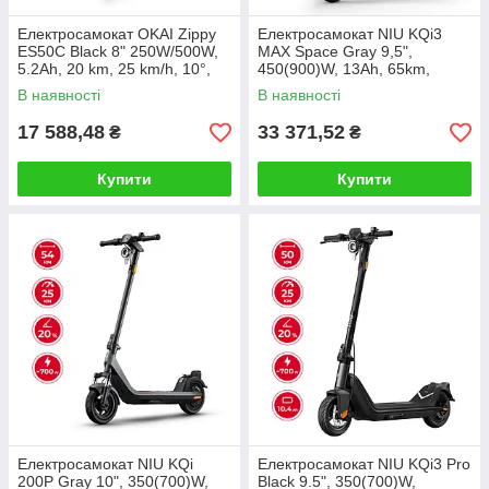
Електросамокат OKAI Zippy
Електросамокат NIU KQi3
ES50С Black 8" 250W/500W,
MAX Space Gray 9,5",
5.2Ah, 20 km, 25 km/h, 10°,
450(900)W, 13Ah, 65km,
13.5 kg
25km/h, 25%, App, 21 kg
В наявності
В наявності
17 588,48
33 371,52
₴
₴
Купити
Купити
Електросамокат NIU KQi
Електросамокат NIU KQi3 Pro
200P Gray 10", 350(700)W,
Black 9.5", 350(700)W,