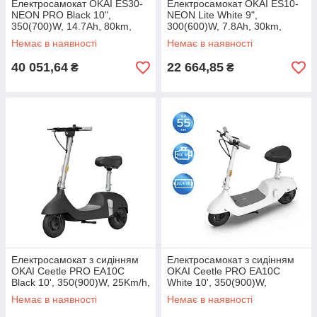
Електросамокат OKAI ES30-
Електросамокат OKAI ES10-
NEON PRO Black 10",
NEON Lite White 9",
350(700)W, 14.7Ah, 80km,
300(600)W, 7.8Ah, 30km,
25km\h, 25%, NFC, App, 21kg
25km\h, 20%, NFC, App, 15kg
Немає в наявності
Немає в наявності
40 051,64
22 664,85
₴
₴
Електросамокат з сидінням
Електросамокат з сидінням
OKAI Ceetle PRO EA10C
OKAI Ceetle PRO EA10C
Black 10', 350(900)W, 25Km/h,
White 10', 350(900)W,
10.4Ah, 55Km, 20%, NFC,
25Km/h, 10.4Ah, 55Km, 20%,
Немає в наявності
Немає в наявності
App, 29kg
NFC, App.29kg