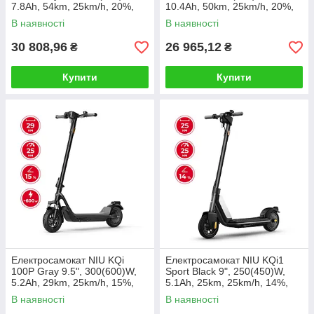
7.8Ah, 54km, 25km/h, 20%,
10.4Ah, 50km, 25km/h, 20%,
App, 19,7 kg
App, 20,3 kg
В наявності
В наявності
30 808,96
26 965,12
₴
₴
Купити
Купити
Електросамокат NIU KQi
Електросамокат NIU KQi1
100P Gray 9.5", 300(600)W,
Sport Black 9", 250(450)W,
5.2Ah, 29km, 25km/h, 15%,
5.1Ah, 25km, 25km/h, 14%,
App, 17,3 kg
App, 14,6 kg
В наявності
В наявності