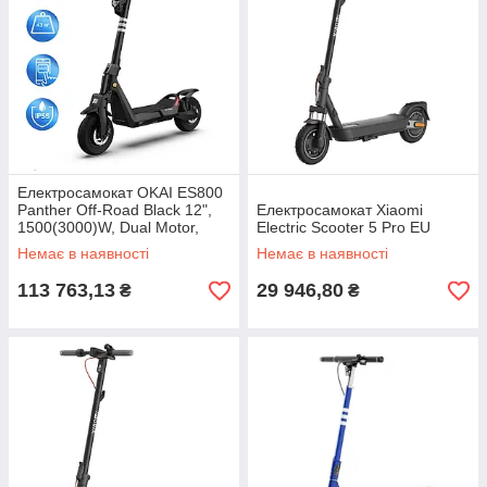
Електросамокат OKAI ES800
Panther Off-Road Black 12",
Електросамокат Xiaomi
1500(3000)W, Dual Motor,
Electric Scooter 5 Pro EU
19.2Ah, 50km, 60km\h, 35%,
Немає в наявності
Немає в наявності
NFC, App, 43kg
113 763,13
29 946,80
₴
₴