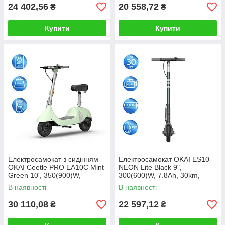
24 402,56
20 558,72
₴
₴
Купити
Купити
Електросамокат з сидінням
Електросамокат OKAI ES10-
OKAI Ceetle PRO EA10C Mint
NEON Lite Black 9",
Green 10', 350(900)W,
300(600)W, 7.8Ah, 30km,
25Km/h, 10.4Ah, 55Km,
25km\h, 20%, NFC, App,15kg
В наявності
В наявності
20%,NFC, App, 29kg
30 110,08
22 597,12
₴
₴