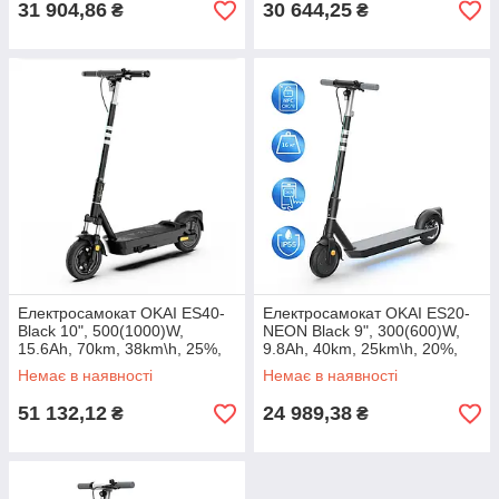
31 904,86
30 644,25
₴
₴
Електросамокат OKAI ES40-
Електросамокат OKAI ES20-
Black 10", 500(1000)W,
NEON Black 9", 300(600)W,
15.6Ah, 70km, 38km\h, 25%,
9.8Ah, 40km, 25km\h, 20%,
NFC, App, 23kg
NFC, App, 16kg
Немає в наявності
Немає в наявності
51 132,12
24 989,38
₴
₴