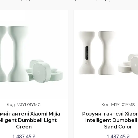
MJYL01YMG
MJYL01YMS
мні гантелі Xiaomi Mijia
Розумні гантелі Xiaom
elligent Dumbbell Light
Intelligent Dumbbell
Green
Sand Color
1 487,45 ₴
1 487,45 ₴