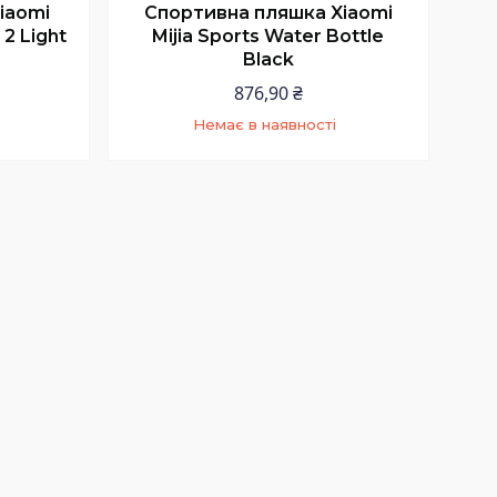
iaomi
Спортивна пляшка Xiaomi
2 Light
Mijia Sports Water Bottle
Black
876,90 ₴
Немає в наявності
9
+380 (97) 352-73-89