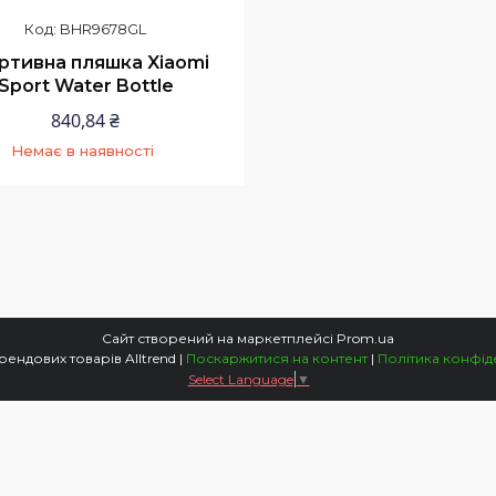
BHR9678GL
ртивна пляшка Xiaomi
Sport Water Bottle
840,84 ₴
Немає в наявності
+380 (97) 352-73-89
Сайт створений на маркетплейсі
Prom.ua
Магазин трендових товарів Alltrend |
Поскаржитися на контент
|
Політика конфід
Select Language
▼