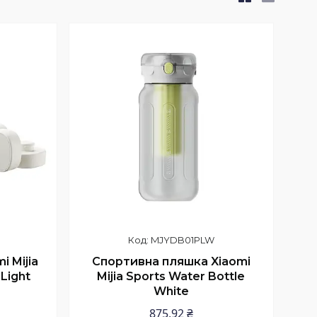
MJYDB01PLW
i Mijia
Спортивна пляшка Xiaomi
 Light
Mijia Sports Water Bottle
White
875,92 ₴