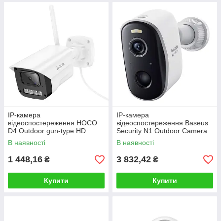
IP-камера
IP-камера
відеоспостереження HOCO
відеоспостереження Baseus
D4 Outdoor gun-type HD
Security N1 Outdoor Camera
camera(EU)
2K White
В наявності
В наявності
1 448,16
3 832,42
₴
₴
Купити
Купити