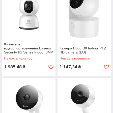
IP-камера
відеоспостереження Baseus
Камера Hoco D8 Indoor PTZ
Security P1 Series Indoor 3MP
HD camera (EU)
OS White EU
Немає в наявності
Немає в наявності
1 985,48
1 147,34
₴
₴