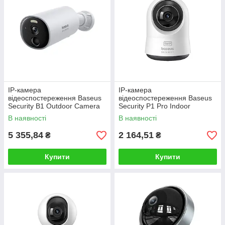
IP-камера
IP-камера
відеоспостереження Baseus
відеоспостереження Baseus
Security B1 Outdoor Camera
Security P1 Pro Indoor
2K White
Camera 3K White (Adapter
В наявності
В наявності
Not Included)
5 355,84
2 164,51
₴
₴
Купити
Купити