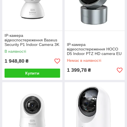
IP-камера
відеоспостереження Baseus
Security P1 Indoor Camera 3K
IP-камера
White EU
відеоспостереження HOCO
В наявності
D5 Indoor PTZ HD camera EU
1 948,80
Немає в наявності
₴
1 399,78
₴
Купити