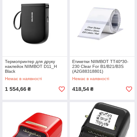
Термопринтер для друку
Етикетки NIIMBOT TT40*30-
наклейок NIIMBOT D11_H
230 Clear For B1/B21/B3S
Black
(A2G88318801)
Немає в наявності
Немає в наявності
1 554,66
418,54
₴
₴