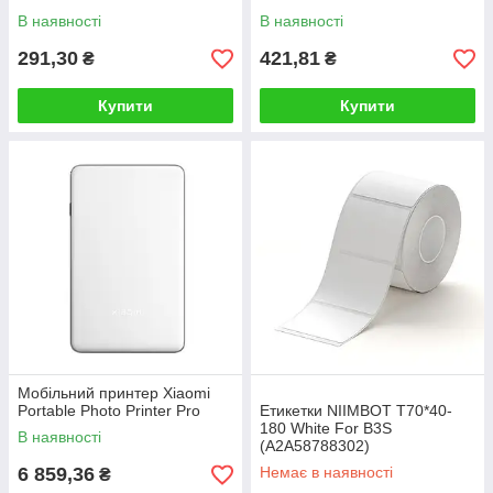
(A2A68001101)
(A2G88778901)
В наявності
В наявності
291,30
421,81
₴
₴
Купити
Купити
Мобільний принтер Xiaomi
Portable Photo Printer Pro
Етикетки NIIMBOT T70*40-
180 White For B3S
В наявності
(A2A58788302)
6 859,36
Немає в наявності
₴