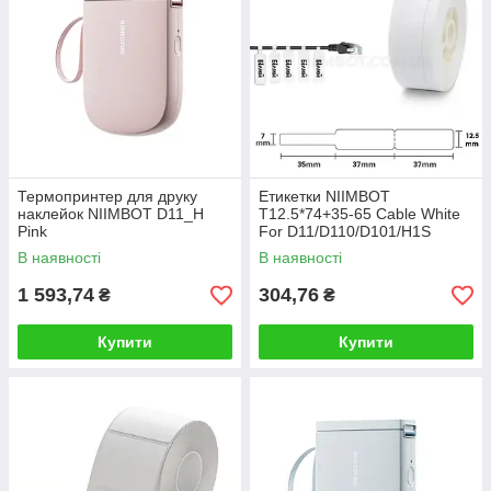
Термопринтер для друку
Етикетки NIIMBOT
наклейок NIIMBOT D11_H
T12.5*74+35-65 Cable White
Pink
For D11/D110/D101/H1S
(A2K18638601)
В наявності
В наявності
1 593,74
304,76
₴
₴
Купити
Купити