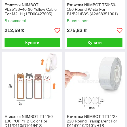
Етикетки NIIMBOT
Етикетки NIIMBOT T50*50-
PL25*38+40-90 Yellow Cable
150 Round White For
For M2_H (1ED00427605)
B1/B21/B3S (A2A68351901)
В наявності
В наявності
212,59
275,83
₴
₴
Купити
Купити
Етикетки NIIMBOT T14*50-
Етикетки NIIMBOT TT14*28-
130 PUPPY B Color For
220 Round Transparent For
D11/D110/D101/H1S
D11/D110/D101/H1S