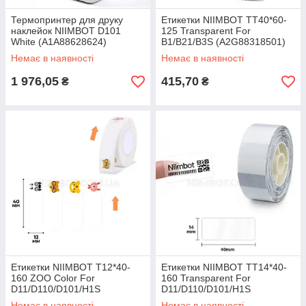
Термопринтер для друку
Етикетки NIIMBOT TT40*60-
наклейок NIIMBOT D101
125 Transparent For
White (A1A88628624)
B1/B21/B3S (A2G88318501)
Немає в наявності
Немає в наявності
1 976,05
415,70
₴
₴
Етикетки NIIMBOT T12*40-
Етикетки NIIMBOT TT14*40-
160 ZOO Color For
160 Transparent For
D11/D110/D101/H1S
D11/D110/D101/H1S
(A2A68301001)
(A2G88588302)
Немає в наявності
Немає в наявності