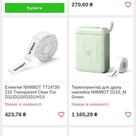
270,60
₴
Купити
Етикетки NIIMBOT TT14*30-
Термопринтер для друку
210 Transparent Clear For
наклейок NIIMBOT D110_M
D11/D110/D101/H1S
Green
(A2G88588201)
Немає в наявності
Немає в наявності
423,76
1 165,29
₴
₴