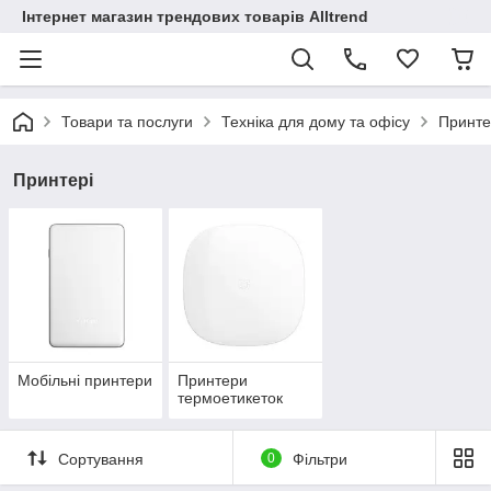
Інтернет магазин трендових товарів Alltrend
Товари та послуги
Техніка для дому та офісу
Принте
Принтері
Мобільні принтери
Принтери
термоетикеток
Сортування
0
Фільтри