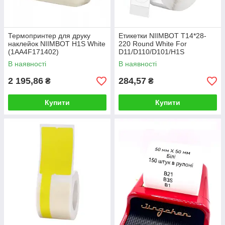
Термопринтер для друку
Етикетки NIIMBOT T14*28-
наклейок NIIMBOT H1S White
220 Round White For
(1AA4F171402)
D11/D110/D101/H1S
(A2A08061801)
В наявності
В наявності
2 195,86
284,57
₴
₴
Купити
Купити