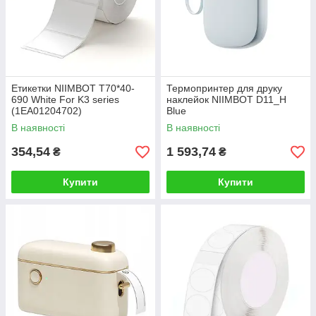
Етикетки NIIMBOT T70*40-
Термопринтер для друку
690 White For K3 series
наклейок NIIMBOT D11_H
(1EA01204702)
Blue
В наявності
В наявності
354,54
1 593,74
₴
₴
Купити
Купити