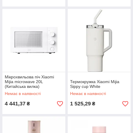
Мікрохвильова піч Xiaomi
Mijia microwave 20L
Термокружка Xiaomi Mijia
(Китайська вилка)
Sippy cup White
Немає в наявності
Немає в наявності
4 441,37
1 525,29
₴
₴