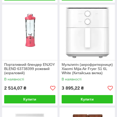
Портативний блендер ENJOY
Мультипіч (аерофритюрниця)
BLEND 63738399 рожевий
Xiaomi Mijia Air Fryer S1 6L
(кораловий)
White (Китайська вилка)
В наявності
В наявності
2 514,07
3 895,22
₴
₴
Купити
Купити