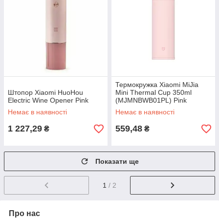
Термокружка Xiaomi MiJia
Штопор Xiaomi HuoHou
Mini Thermal Cup 350ml
Electric Wine Opener Pink
(MJMNBWB01PL) Pink
Немає в наявності
Немає в наявності
1 227,29
559,48
₴
₴
Показати ще
1
/ 2
Про нас