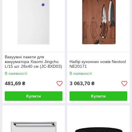
Вакуумні пакети для
вакууматора Xiaomi Jingchu
Набір кухонних ножів Nextool
L/15 шт. 28х40 см (JC-BXD03)
NE20171
В наявності
В наявності
481,69
3 063,70
₴
₴
Купити
Купити