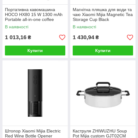
Портативна кавомашина
Магнітна пляшка для води та
HOCO HX80 15 W 1300 mAh
чаю Xiaomi Mijia Magnetic Tea
Portable all-in-one coffee
Storage Cup Black
machine Black
В наявності
В наявності
1 013,16
1 430,94
₴
₴
Купити
Купити
Штопор Xiaomi Mijia Electric
Каструля ZHIWUZHU Soup
Red Wine Bottle Opener
Pot Mijia custom GJT02CM