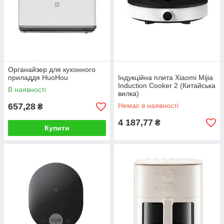
Органайзер для кухонного
приладдя HuoHou
Індукційна плита Xiaomi Mijia
Induction Cooker 2 (Китайська
В наявності
вилка)
657,28
Немає в наявності
₴
4 187,77
₴
Купити