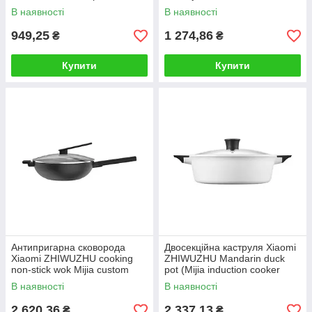
В наявності
В наявності
949,25
1 274,86
₴
₴
Купити
Купити
Антипригарна сковорода
Двосекційна каструля Xiaomi
Xiaomi ZHIWUZHU cooking
ZHIWUZHU Mandarin duck
non-stick wok Mijia custom
pot (Mijia induction cooker
special)
В наявності
В наявності
2 620,36
2 337,13
₴
₴