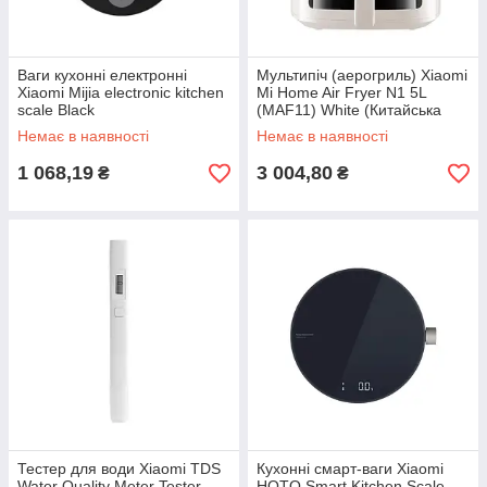
Ваги кухонні електронні
Мультипіч (аерогриль) Xiaomi
Xiaomi Mijia electronic kitchen
Mi Home Air Fryer N1 5L
scale Black
(MAF11) White (Китайська
вилка)
Немає в наявності
Немає в наявності
1 068,19
3 004,80
₴
₴
Тестер для води Xiaomi TDS
Кухонні смарт-ваги Xiaomi
Water Quality Meter Tester
HOTO Smart Kitchen Scale