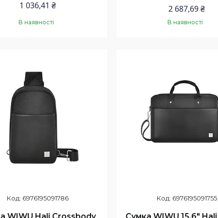
1 036,41 ₴
2 687,69 ₴
В наявності
В наявності
Купити
Купити
6976195091786
6976195091755
а WIWU Hali Crossbody
Сумка WIWU 15.6" Hali