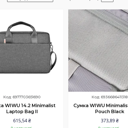
6977703651690
6936686411318
а WIWU 14.2 Minimalist
Сумка WIWU Minimalist
Laptop Bag II
Pouch Black
615,54 ₴
373,89 ₴