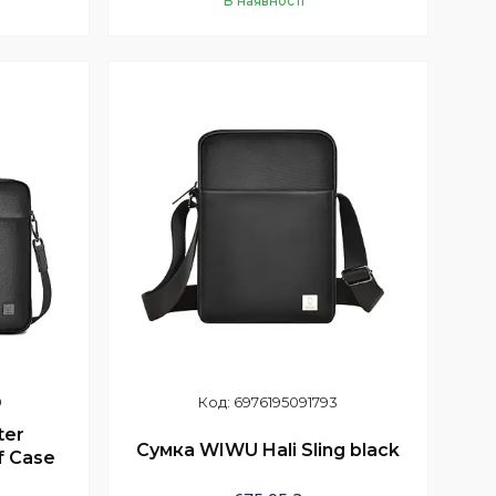
В наявності
Купити
9
6976195091793
ter
Сумка WIWU Hali Sling black
f Case