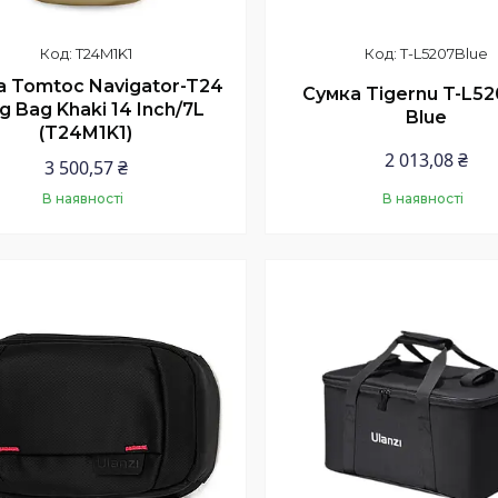
T24M1K1
T-L5207Blue
а Tomtoc Navigator-T24
Сумка Tigernu T-L52
ng Bag Khaki 14 Inch/7L
Blue
(T24M1K1)
2 013,08 ₴
3 500,57 ₴
В наявності
В наявності
Купити
Купити