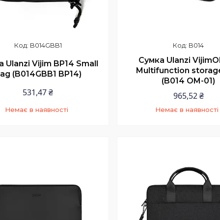
B014GBB1
B014
Сумка Ulanzi Vijim
 Ulanzi Vijim BP14 Small
Multifunction storag
ag (B014GBB1 BP14)
(B014 OM-01)
531,47 ₴
965,52 ₴
Немає в наявності
Немає в наявності
+380 (97) 352-73-89
+380 (97) 352-73-8