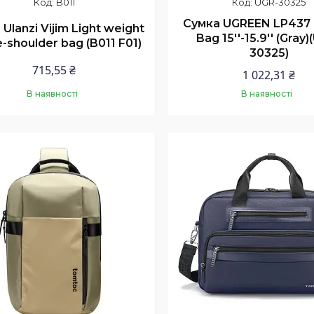
B011
UGR-30325
Сумка UGREEN LP437 
Ulanzi Vijim Light weight
Bag 15''-15.9'' (Gray
e-shoulder bag (B011 F01)
30325)
715,55 ₴
1 022,31 ₴
В наявності
В наявності
Купити
Купити