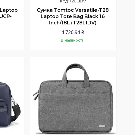
T28L1DV
Laptop
Сумка Tomtoc Versatile-T28
)(UGR-
Laptop Tote Bag Black 16
Inch/18L (T28L1DV)
4 726,94 ₴
В наявності
Купити