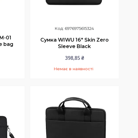
6976975615324
OM-01
Сумка WIWU 16" Skin Zero
e bag
Sleeve Black
398,85 ₴
Немає в наявності
9
+380 (97) 352-73-89