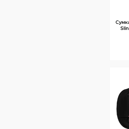
Сумк
Sli