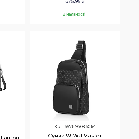
675,95 ₴
В наявності
Купити
6976195096064
Сумка WIWU Master
 Laptop