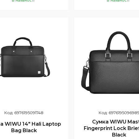
В наявності
В наявності
Купити
Купити
6976195091748
697619509698
Сумка WIWU Mas
а WIWU 14" Hali Laptop
Fingerprint Lock Brie
Bag Black
Black