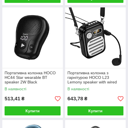
Портативна колонка HOCO
Портативна колонка з
HC44 Star wearable BT
гарнітурою HOCO L23
speaker 2W Black
Lemony speaker with wired
microphone 5W Black
В наявності
В наявності
513,41
643,78
₴
₴
Купити
Купити