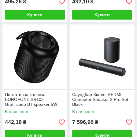
495,26
432,10
₴
₴
Купити
Купити
Портативна колонка
Саундбар Xiaomi REDMI
BOROFONE BR102
Computer Speaker 2 Pro Set
Gratificado BT speaker 5W
Black
Black
В наявності
В наявності
442,18
7 596,96
₴
₴
Купити
Купити