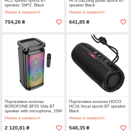
HC2 Xpress sports BT
HC9 Dazzling pulse sports BT
speaker, 5W*2, Black
speaker Black
Немає в наявності
Немає в наявності
704,26
641,85
₴
₴
Портативна колонка
Портативна колонка HOCO
BOROFONE BP25 Vida BT
HC16 Vocal sports BT speaker
speaker with microphone, 10W
Black
* 2, Black
Немає в наявності
Немає в наявності
2 120,81
548,35
₴
₴