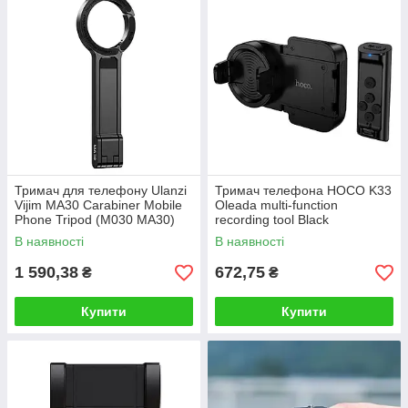
Тримач для телефону Ulanzi
Тримач телефона HOCO K33
Vijim MA30 Carabiner Mobile
Oleada multi-function
Phone Tripod (M030 MA30)
recording tool Black
В наявності
В наявності
1 590,38
672,75
₴
₴
Купити
Купити