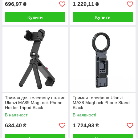
696,97
1 229,11
₴
₴
Купити
Купити
Тримач для телефону штатив
Тримач телефона Ulanzi
Ulanzi MA89 MagLock Phone
MA38 MagLock Phone Stand
Holder Tripod Black
Black
В наявності
В наявності
634,40
1 724,93
₴
₴