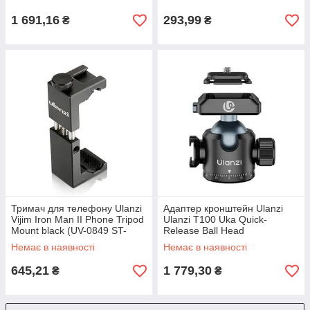
1 691,16
293,99
₴
₴
Тримач для телефону Ulanzi
Адаптер кронштейн Ulanzi
Vijim Iron Man II Phone Tripod
Ulanzi T100 Uka Quick-
Mount black (UV-0849 ST-
Release Ball Head
02S)
Немає в наявності
Немає в наявності
645,21
1 779,30
₴
₴