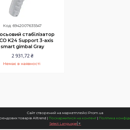
6942007635547
осьовий стабілізатор
O K24 Support 3-axis
smart gimbal Gray
2 931,72 ₴
Немає в наявності
+380 (97) 352-73-89
Сайт створений на маркетплейсі
Prom.ua
Магазин трендових товарів Alltrend |
Поскаржитися на контент
|
Політика конфід
Select Language
▼