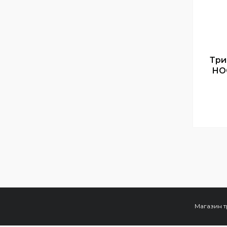
Три
HOC