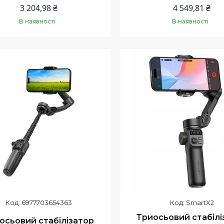
3 204,98 ₴
4 549,81 ₴
В наявності
В наявності
Купити
Купити
6977703654363
SmartX2
Триосьовий стабілі
осьовий стабілізатор