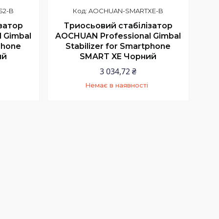
S2-B
AOCHUAN-SMARTXE-B
затор
Триосьовий стабілізатор
 Gimbal
AOCHUAN Professional Gimbal
tphone
Stabilizer for Smartphone
ий
SMART XE Чорний
3 034,72 ₴
Немає в наявності
9
+380 (97) 352-73-89