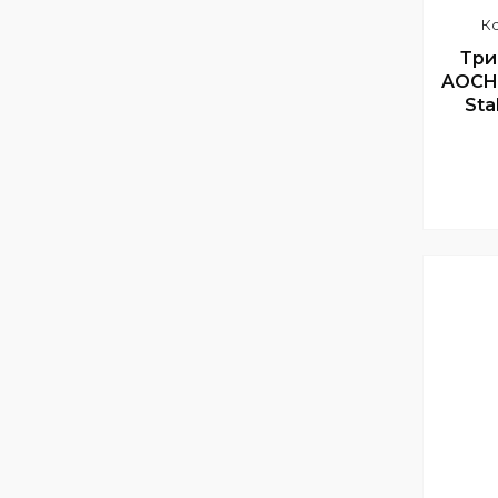
Три
AOCHU
Sta