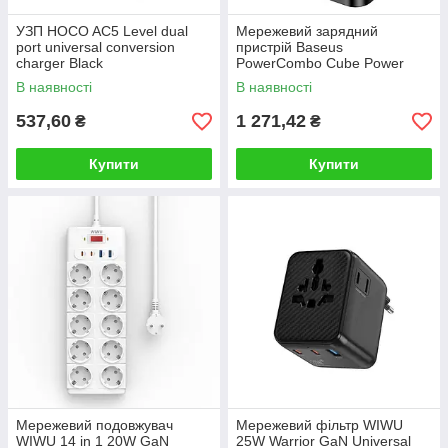
УЗП HOCO AC5 Level dual
Мережевий зарядний
port universal conversion
пристрій Baseus
charger Black
PowerCombo Cube Power
Strip 3AC+2U+2C 30W 1.5m
В наявності
В наявності
EU Cluster Black
537,60
1 271,42
₴
₴
Купити
Купити
Мережевий подовжувач
Мережевий фільтр WIWU
WIWU 14 in 1 20W GaN
25W Warrior GaN Universal