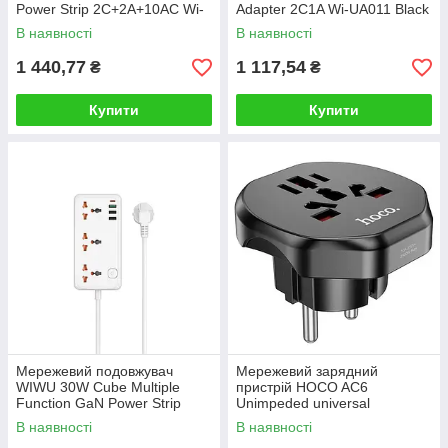
Power Strip 2C+2A+10AC Wi-
Adapter 2C1A Wi-UA011 Black
S008 EU (2 m) White
В наявності
В наявності
1 440,77
1 117,54
₴
₴
Купити
Купити
Мережевий подовжувач
Мережевий зарядний
WIWU 30W Cube Multiple
пристрій HOCO AC6
Function GaN Power Strip
Unimpeded universal
1C3A+3 sockets Wi-S005 EU
conversion plug Black
В наявності
В наявності
White