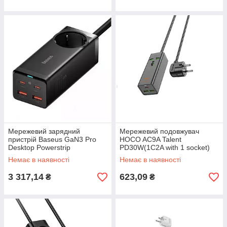
Мережевий зарядний
Мережевий подовжувач
пристрій Baseus GaN3 Pro
HOCO AC9A Talent
Desktop Powerstrip
PD30W(1C2A with 1 socket)
AC+2U+2C 100W EU Black
desktop charger Black
Немає в наявності
Немає в наявності
(With Mini White Cable Type-C
to Type-C
3 317,14
623,09
₴
₴