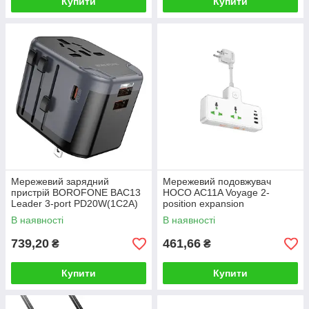
Купити
Купити
Мережевий зарядний
Мережевий подовжувач
пристрій BOROFONE BAC13
HOCO AC11A Voyage 2-
Leader 3-port PD20W(1C2A)
position expansion
universal conversion charger
socket(1C3A) White
В наявності
В наявності
Black
739,20
461,66
₴
₴
Купити
Купити