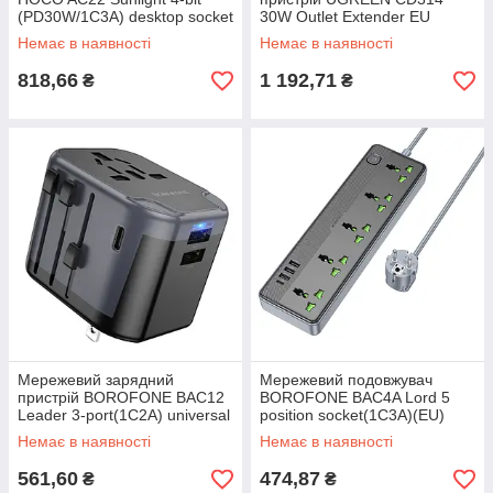
(PD30W/1C3A) desktop socket
30W Outlet Extender EU
(EU/GER) White
(2A1C) (UGR-90613)
Немає в наявності
Немає в наявності
818,66
1 192,71
₴
₴
Мережевий зарядний
Мережевий подовжувач
пристрій BOROFONE BAC12
BOROFONE BAC4A Lord 5
Leader 3-port(1C2A) universal
position socket(1C3A)(EU)
conversion charger Black
Black
Немає в наявності
Немає в наявності
561,60
474,87
₴
₴