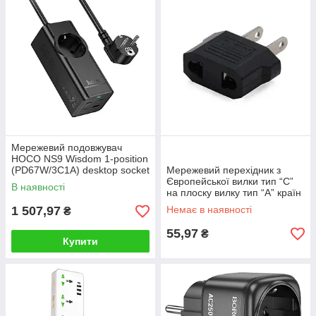
Мережевий подовжувач
HOCO NS9 Wisdom 1-position
(PD67W/3C1A) desktop socket
Мережевий перехідник з
(EU/GER) Black
Європейської вилки тип “C”
В наявності
на плоску вилку тип “A” країн
США, Китай, Японія
1 507,97
Немає в наявності
₴
55,97
₴
Купити