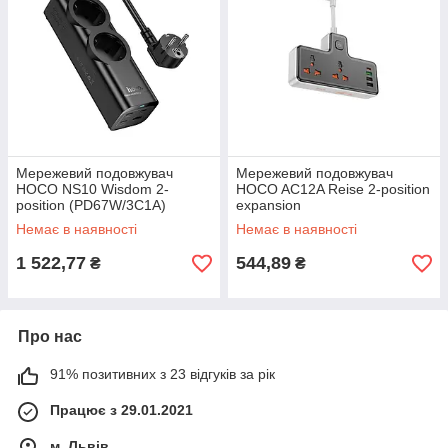
Мережевий подовжувач
Мережевий подовжувач
HOCO NS10 Wisdom 2-
HOCO AC12A Reise 2-position
position (PD67W/3C1A)
expansion
desktop socket (EU/GER)
socket(PD30W/1C3A) Black
Немає в наявності
Немає в наявності
Black
1 522,77
544,89
₴
₴
Про нас
91% позитивних з 23 відгуків за рік
Працює з 29.01.2021
м. Львів