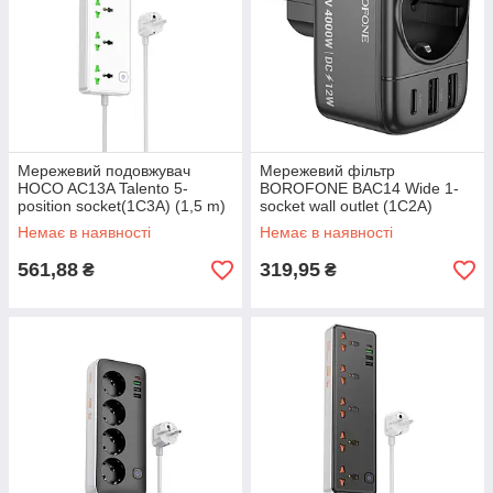
Мережевий подовжувач
Мережевий фільтр
HOCO AC13A Talento 5-
BOROFONE BAC14 Wide 1-
position socket(1C3A) (1,5 m)
socket wall outlet (1C2A)
White
(EU/GER) Black
Немає в наявності
Немає в наявності
561,88
319,95
₴
₴