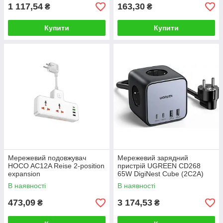
1 117,54
163,30
₴
₴
Купити
Купити
Мережевий подовжувач
Мережевий зарядний
HOCO AC12A Reise 2-position
пристрій UGREEN CD268
expansion
65W DigiNest Cube (2C2A)
socket(PD30W/1C3A) White
(UGR-60113)
В наявності
В наявності
473,09
3 174,53
₴
₴