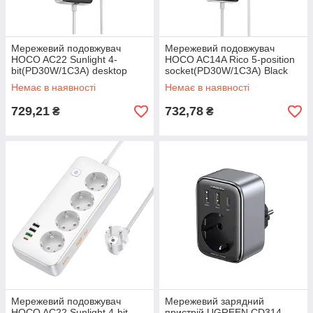
Мережевий подовжувач
Мережевий подовжувач
HOCO AC22 Sunlight 4-
HOCO AC14A Rico 5-position
bit(PD30W/1C3A) desktop
socket(PD30W/1C3A) Black
socket(EU/GER) Black
Немає в наявності
Немає в наявності
729,21
732,78
₴
₴
Мережевий подовжувач
Мережевий зарядний
HOCO AC22 Sunlight 4-bit
пристрій UGREEN CD314