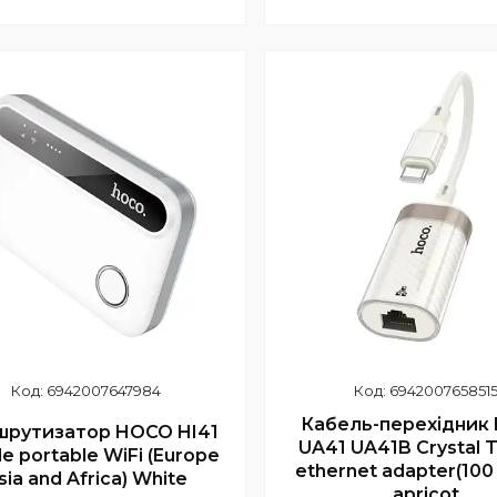
+380 (97) 352-73-89
+380 (97) 352-73-8
6942007647984
694200765851
Кабель-перехідник
рутизатор HOCO HI41
UA41 UA41B Crystal 
e portable WiFi (Europe
ethernet adapter(100
sia and Africa) White
apricot