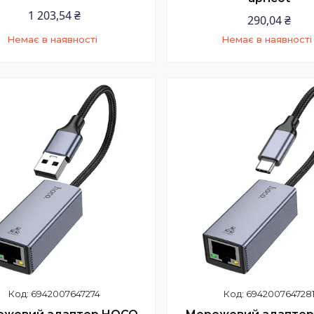
1 203,54 ₴
290,04 ₴
Немає в наявності
Немає в наявності
+380 (97) 352-73-89
+380 (97) 352-73-8
6942007647274
694200764728