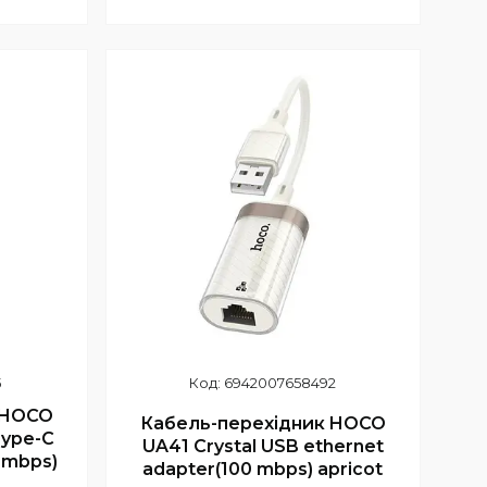
9
+380 (97) 352-73-89
5
6942007658492
 HOCO
Кабель-перехідник HOCO
Type-C
UA41 Crystal USB ethernet
 mbps)
adapter(100 mbps) apricot