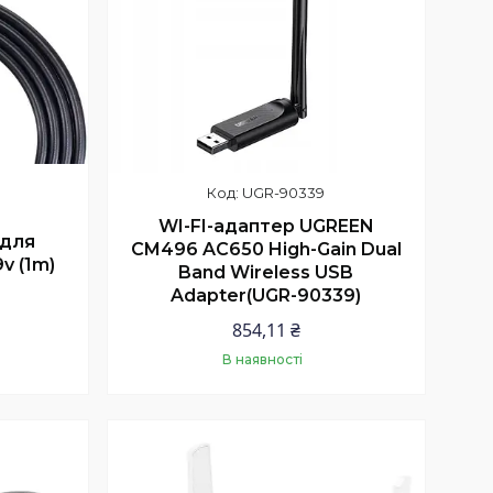
UGR-90339
WI-FI-адаптер UGREEN
 для
CM496 AC650 High-Gain Dual
v (1m)
Band Wireless USB
Adapter(UGR-90339)
854,11 ₴
В наявності
Купити