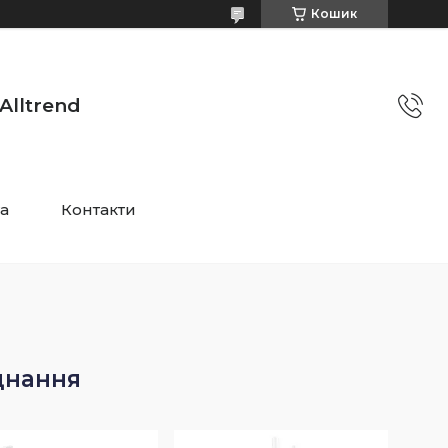
Кошик
Alltrend
та
Контакти
днання