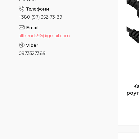
+380 (97) 352-73-89
alltrends96@gmail.com
0973527389
К
роут