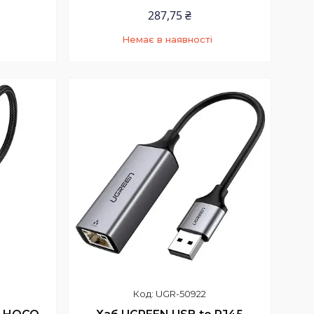
287,75 ₴
Немає в наявності
9
+380 (97) 352-73-89
1
UGR-50922