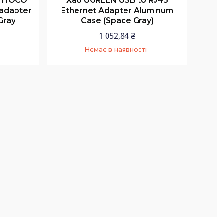
р HOCO
Хаб UGREEN USB to RJ45
 adapter
Ethernet Adapter Aluminum
Gray
Case (Space Gray)
1 052,84 ₴
Немає в наявності
9
+380 (97) 352-73-89