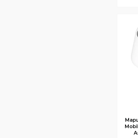
Марш
Mobil
A