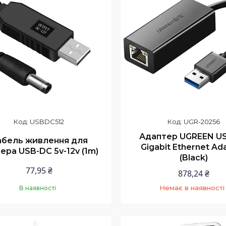
USBDC512
UGR-20256
Адаптер UGREEN US
абель живлення для
Gigabit Ethernet Ad
ера USB-DC 5v-12v (1m)
(Black)
77,95 ₴
878,24 ₴
Немає в наявності
В наявності
Купити
+380 (97) 352-73-8