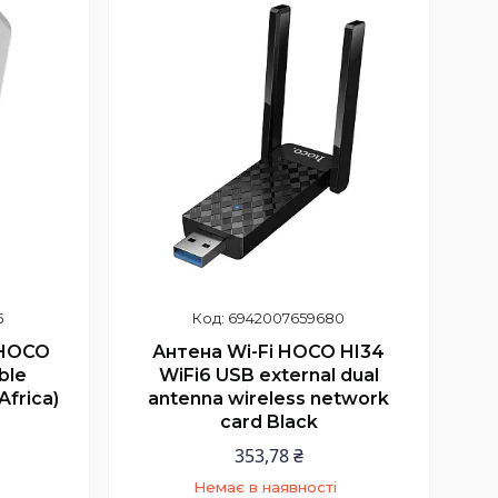
5
6942007659680
 HOCO
Антена Wi-Fi HOCO HI34
ble
WiFi6 USB external dual
Africa)
antenna wireless network
card Black
353,78 ₴
Немає в наявності