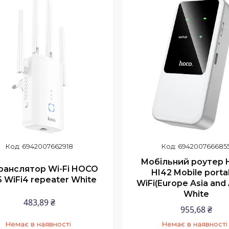
6942007662918
694200766685
Мобільний роутер
ранслятор Wi-Fi HOCO
HI42 Mobile porta
5 WiFi4 repeater White
WiFi(Europe Asia and 
White
483,89 ₴
955,68 ₴
Немає в наявності
Немає в наявності