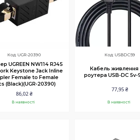
UGR-20390
USBDC59
тер UGREEN NW114 RJ45
Кабель живлення
rk Keystone Jack Inline
роутера USB-DC 5v-9
pler Female to Female
cs (Black)(UGR-20390)
77,95 ₴
86,02 ₴
В наявності
В наявності
Купити
Купити