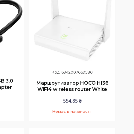
6942007669580
B 3.0
Маршрутизатор HOCO HI36
apter
WiFi4 wireless router White
554,85 ₴
Немає в наявності
9
+380 (97) 352-73-89