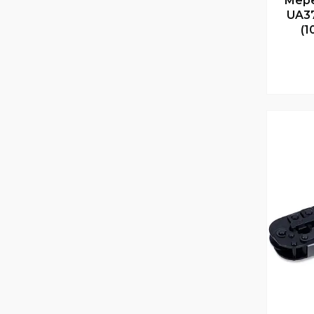
Мер
UA37
(1