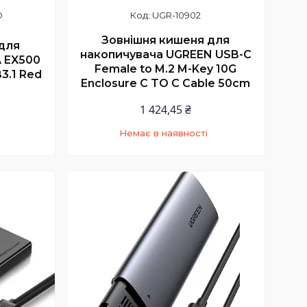
D
UGR-10902
Зовнішня кишеня для
для
накопичувача UGREEN USB-C
 EX500
Female to M.2 M-Key 10G
3.1 Red
Enclosure C TO C Cable 50cm
1 424,45 ₴
Немає в наявності
+380 (97) 352-73-89