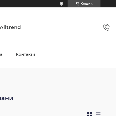
Кошик
Alltrend
та
Контакти
мани