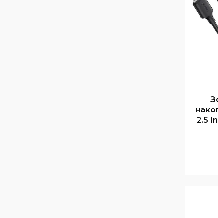
З
нако
2.5 I