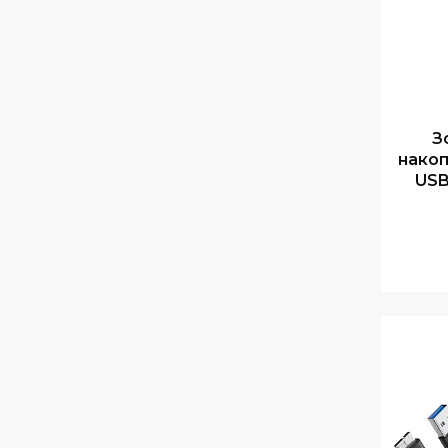
З
нако
USB