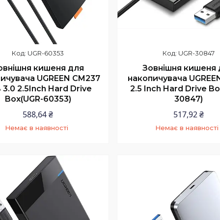
UGR-60353
UGR-30847
овнішня кишеня для
Зовнішня кишеня 
пичувача UGREEN CM237
накопичувача UGREEN
 3.0 2.5Inch Hard Drive
2.5 Inch Hard Drive B
Box(UGR-60353)
30847)
588,64 ₴
517,92 ₴
Немає в наявності
Немає в наявності
+380 (97) 352-73-89
+380 (97) 352-73-8