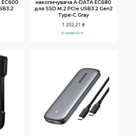
A EC600
накопичувача A-DATA EC680
SB3.2
для SSD M.2 PCIe USB3.2 Gen2
Type-C Gray
1 202,21 ₴
В наявності
Купити