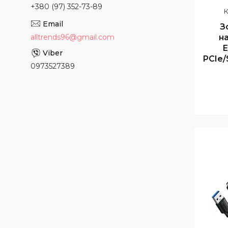
+380 (97) 352-73-89
З
н
alltrends96@gmail.com
E
PCIe/
0973527389