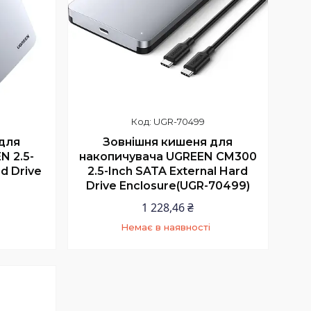
UGR-70499
для
Зовнішня кишеня для
N 2.5-
накопичувача UGREEN CM300
d Drive
2.5-Inch SATA External Hard
Drive Enclosure(UGR-70499)
1 228,46 ₴
Немає в наявності
9
+380 (97) 352-73-89