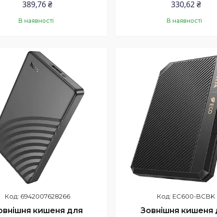
389,76 ₴
330,62 ₴
В наявності
В наявності
Купити
Купити
6942007628266
EC600-BCBK
овнішня кишеня для
Зовнішня кишеня 