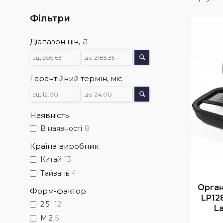
Фільтри
Діапазон цін, ₴
Гарантійний термін, міс
Наявність
В наявності
8
Країна виробник
Китай
13
Тайвань
4
Орга
Форм-фактор
LP12
2.5"
12
La
M.2
5