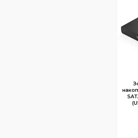
З
накоп
SAT
(U