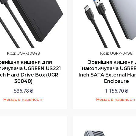
UGR-30848
UGR-70498
овнішня кишеня для
Зовнішня кишеня 
пичувача UGREEN US221
накопичувача UGREE
nch Hard Drive Box (UGR-
Inch SATA External Har
30848)
Enclosure
536,78 ₴
1 156,70 ₴
Немає в наявності
Немає в наявності
+380 (97) 352-73-89
+380 (97) 352-73-8