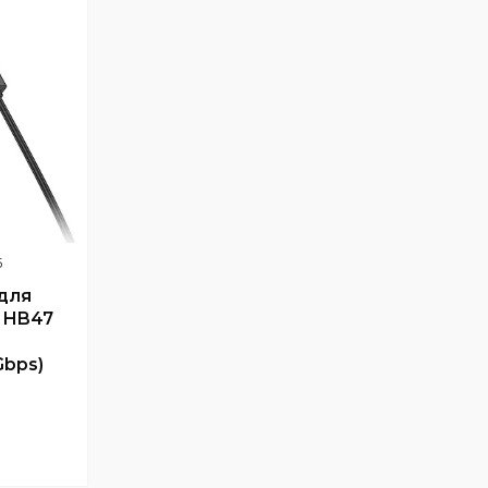
5
для
 HB47
Gbps)