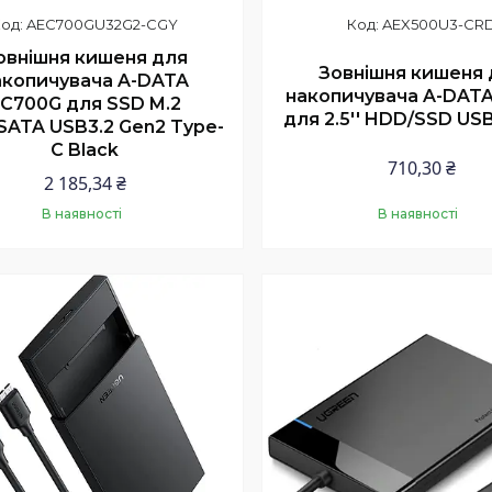
AEC700GU32G2-CGY
AEX500U3-CR
овнішня кишеня для
Зовнішня кишеня 
акопичувача A-DATA
накопичувача A-DATA
C700G для SSD M.2
для 2.5'' HDD/SSD USB
SATA USB3.2 Gen2 Type-
C Black
710,30 ₴
2 185,34 ₴
В наявності
В наявності
Купити
Купити