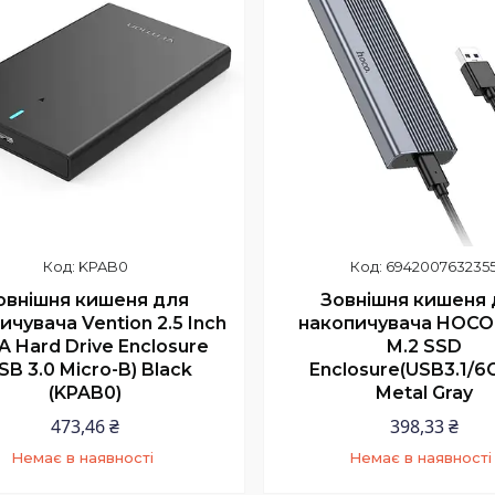
KPAB0
694200763235
овнішня кишеня для
Зовнішня кишеня 
ичувача Vention 2.5 Inch
накопичувача HOCO
A Hard Drive Enclosure
M.2 SSD
SB 3.0 Micro-B) Black
Enclosure(USB3.1/6
(KPAB0)
Metal Gray
473,46 ₴
398,33 ₴
Немає в наявності
Немає в наявності