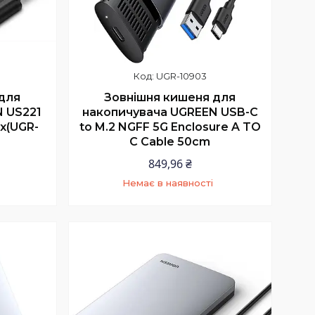
UGR-10903
для
Зовнішня кишеня для
 US221
накопичувача UGREEN USB-C
ox(UGR-
to M.2 NGFF 5G Enclosure A TO
C Cable 50cm
849,96 ₴
Немає в наявності
9
+380 (97) 352-73-89