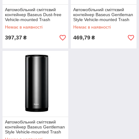
Автомобільний сміттєвий
Автомобільний сміттєвий
контейнер Baseus Dust-free
контейнер Baseus Gentleman
Vehicle-mounted Trash
Style Vehicle-mounted Trash
Can（TrashBag 3 roll/90）
Can（Bag1 roll/30）Dark gray
Немає в наявності
Немає в наявності
Black
397,37
469,79
₴
₴
Автомобільний сміттєвий
контейнер Baseus Gentleman
Style Vehicle-mounted Trash
Can（Bag1 roll/30）Black